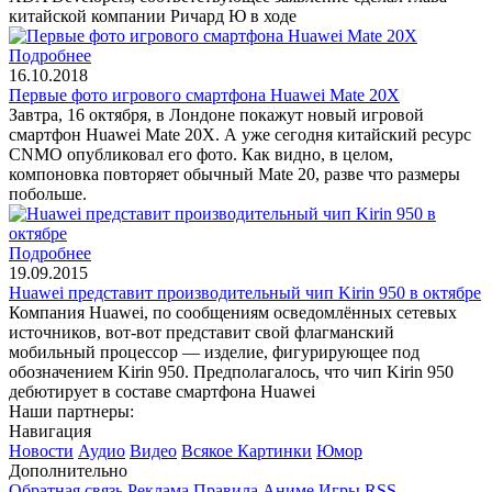
китайской компании Ричард Ю в ходе
Подробнее
16.10.2018
Первые фото игрового смартфона Huawei Mate 20X
Завтра, 16 октября, в Лондоне покажут новый игровой
смартфон Huawei Mate 20X. А уже сегодня китайский ресурс
CNMO опубликовал его фото. Как видно, в целом,
компоновка повторяет обычный Mate 20, разве что размеры
побольше.
Подробнее
19.09.2015
Huawei представит производительный чип Kirin 950 в октябре
Компания Huawei, по сообщениям осведомлённых сетевых
источников, вот-вот представит свой флагманский
мобильный процессор — изделие, фигурирующее под
обозначением Kirin 950. Предполагалось, что чип Kirin 950
дебютирует в составе смартфона Huawei
Наши партнеры:
Навигация
Новости
Аудио
Видео
Всякое
Картинки
Юмор
Дополнительно
Обратная связь
Реклама
Правила
Аниме
Игры
RSS