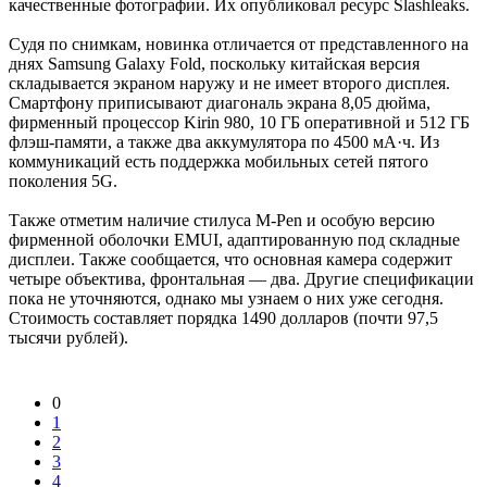
качественные фотографии. Их опубликовал ресурс Slashleaks.
Судя по снимкам, новинка отличается от представленного на
днях Samsung Galaxy Fold, поскольку китайская версия
складывается экраном наружу и не имеет второго дисплея.
Смартфону приписывают диагональ экрана 8,05 дюйма,
фирменный процессор Kirin 980, 10 ГБ оперативной и 512 ГБ
флэш-памяти, а также два аккумулятора по 4500 мА·ч. Из
коммуникаций есть поддержка мобильных сетей пятого
поколения 5G.
Также отметим наличие стилуса M-Pen и особую версию
фирменной оболочки EMUI, адаптированную под складные
дисплеи. Также сообщается, что основная камера содержит
четыре объектива, фронтальная — два. Другие спецификации
пока не уточняются, однако мы узнаем о них уже сегодня.
Стоимость составляет порядка 1490 долларов (почти 97,5
тысячи рублей).
0
1
2
3
4