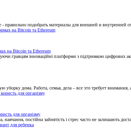
е - правильно подобрать материалы для внешней и внутренней о
ах на Bitcoin та Ethereum
онуючи гравцям інноваційні платформи з підтримкою цифрових а
борку дома. Работа, семья, дела – все это требует внимания, а 
ористь для організму
а, навчання, постійна зайнятість і стрес часто не залишають дос