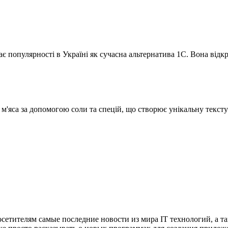
 популярності в Україні як сучасна альтернатива 1С. Вона відкр
яса за допомогою соли та спецій, що створює унікальну тексту
сетителям самые последние новости из мира IT технологий, а т