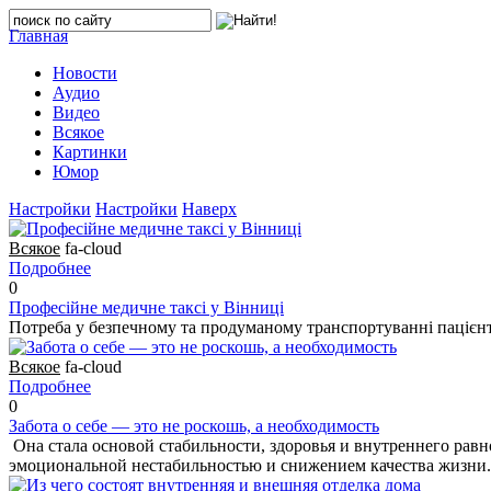
Главная
Новости
Аудио
Видео
Всякое
Картинки
Юмор
Настройки
Настройки
Наверх
Всякое
fa-cloud
Подробнее
0
Професійне медичне таксі у Вінниці
Потреба у безпечному та продуманому транспортуванні пацієнт
Всякое
fa-cloud
Подробнее
0
Забота о себе — это не роскошь, а необходимость
Она стала основой стабильности, здоровья и внутреннего равн
эмоциональной нестабильностью и снижением качества жизни.