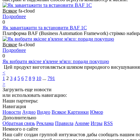
Всякое
fa-cloud
Подробнее
0
Як завантажити та встановити BAF 1C
Платформа BAF (Business Automation Framework) стрімко набирає
Всякое
fa-cloud
Подробнее
0
Як вибрати якісне в'ялене м'ясо: поради покупцю
Цей продукт виготовляється шляхом природного висушування м'
<
1
2
3
4
5
6
7
8
9
10
...
791
>
Загрузить еще новости
или использовать навигацию:
Наши партнеры:
Навигация
Новости
Аудио
Видео
Всякое
Картинки
Юмор
Дополнительно
Обратная связь
Реклама
Правила
Аниме
Игры
RSS
Немного о сайте
Наш сайт создан группой интузиастов дабы сообщать нашим по