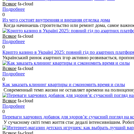
Всякое
fa-cloud
Подробнее
0
Из чего состоят внутренняя и внешняя отделка дома
Когда начинаешь строительство или ремонт дома, самое важно
Всякое
fa-cloud
Подробнее
0
Крипто казино в Україні 2025: повний гід по азартних платформ
Український ринок азартних ігор активно розвивається, проп
Всякое
fa-cloud
Подробнее
0
Как заказать клининг квартиры и сэкономить время и силы
Современный темп жизни не оставляет времени на полноценную у
Всякое
fa-cloud
Подробнее
0
Переваги харчових добавок для здоров’я: сучасний погляд на к
У сучасному світі темп життя стає дедалі інтенсивнішим. Робот
Всякое
fa-cloud