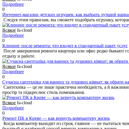
Подробнее
0
Интернет-магазин детских игрушек: как выбрать лучший вариа
Следуя этим правилам, вы сможете подобрать игрушку, которая 
Всякое
fa-cloud
Подробнее
0
Клининг после ремонта: что входит в стандартный пакет услуг
После завершения ремонта квартира или офис редко бывают го
отдыху и работе.
Всякое
fa-cloud
Подробнее
0
Сучасна сантехніка для ванних та душових кімнат: як обрати 
Сантехніка — це не лише практична необхідність, а й важливи
простір та підкреслює стиль помешкання.
Всякое
fa-cloud
Подробнее
0
Ремонт ПК в Киеве — как вернуть компьютеру жизнь
Когда компьютер выходит из строя, главное — не пытаться чи
быстрый и надёжный способ вернуть компьютер к жизни.