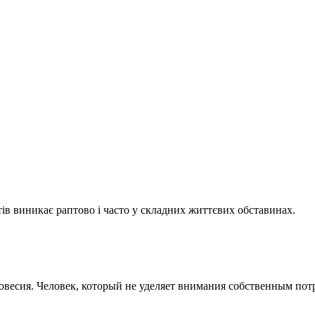
ів виникає раптово і часто у складних життєвих обставинах.
овесия. Человек, который не уделяет внимания собственным пот