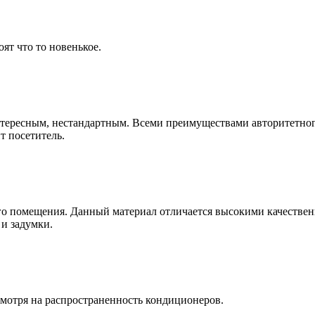
ят что то новенькое.
тересным, нестандартным. Всеми преимуществами авторитетног
 посетитель.
ого помещения. Данный материал отличается высокими качестве
 и задумки.
мотря на распространенность кондиционеров.