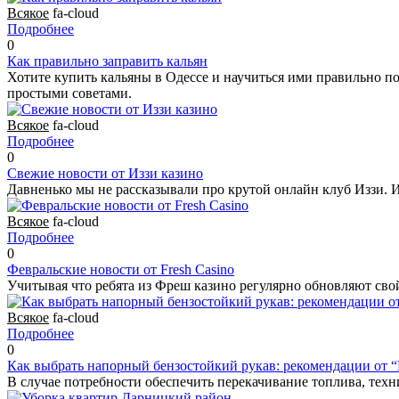
Всякое
fa-cloud
Подробнее
0
Как правильно заправить кальян
Хотите купить кальяны в Одессе и научиться ими правильно по
простыми советами.
Всякое
fa-cloud
Подробнее
0
Свежие новости от Иззи казино
Давненько мы не рассказывали про крутой онлайн клуб Иззи. И
Всякое
fa-cloud
Подробнее
0
Февральские новости от Fresh Casino
Учитывая что ребята из Фреш казино регулярно обновляют свой
Всякое
fa-cloud
Подробнее
0
Как выбрать напорный бензостойкий рукав: рекомендации от “
В случае потребности обеспечить перекачивание топлива, техн