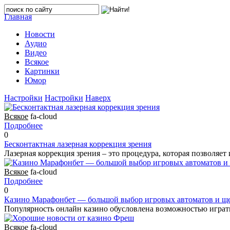
Главная
Новости
Аудио
Видео
Всякое
Картинки
Юмор
Настройки
Настройки
Наверх
Всякое
fa-cloud
Подробнее
0
Бесконтактная лазерная коррекция зрения
Лазерная коррекция зрения – это процедура, которая позволяе
Всякое
fa-cloud
Подробнее
0
Казино Марафонбет — большой выбор игровых автоматов и щ
Популярность онлайн казино обусловлена возможностью играть 
Всякое
fa-cloud