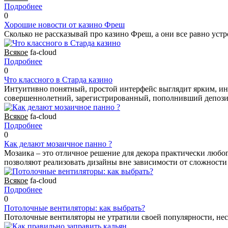
Подробнее
0
Хорошие новости от казино Фреш
Сколько не рассказывай про казино Фреш, а они все равно устро
Всякое
fa-cloud
Подробнее
0
Что классного в Старда казино
Интуитивно понятный, простой интерфейс выглядит ярким, ин
совершеннолетний, зарегистрированный, пополнивший депозит
Всякое
fa-cloud
Подробнее
0
Как делают мозаичное панно ?
Мозаика – это отличное решение для декора практически люб
позволяют реализовать дизайны вне зависимости от сложности
Всякое
fa-cloud
Подробнее
0
Потолочные вентиляторы: как выбрать?
Потолочные вентиляторы не утратили своей популярности, нес