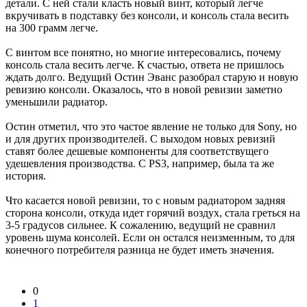
детали. С ней стали класть новый винт, который легче
вкручивать в подставку без консоли, и консоль стала весить
на 300 грамм легче.
С винтом все понятно, но многие интересовались, почему
консоль стала весить легче. К счастью, ответа не пришлось
ждать долго. Ведущий Остин Эванс разобрал старую и новую
ревизию консоли. Оказалось, что в новой ревизии заметно
уменьшили радиатор.
Остин отметил, что это частое явление не только для Sony, но
и для других производителей. С выходом новых ревизий
ставят более дешевые компоненты для соответствущего
удешевления производства. С PS3, например, была та же
история.
Что касается новой ревизии, то с новым радиатором задняя
сторона консоли, откуда идет горячий воздух, стала греться на
3-5 градусов сильнее. К сожалению, ведущий не сравнил
уровень шума консолей. Если он остался неизменным, то для
конечного потребителя разница не будет иметь значения.
0
1