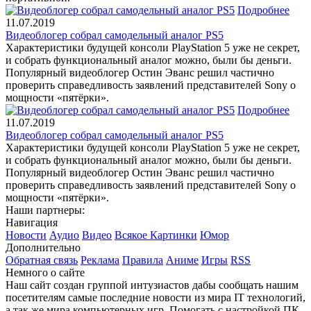
Подробнее
11.07.2019
Видеоблогер собрал самодельный аналог PS5
Характеристики будущей консоли PlayStation 5 уже не секрет,
и собрать функциональный аналог можно, были бы деньги.
Популярный видеоблогер Остин Эванс решил частично
проверить справедливость заявлений представителей Sony о
мощности «пятёрки».
Подробнее
11.07.2019
Видеоблогер собрал самодельный аналог PS5
Характеристики будущей консоли PlayStation 5 уже не секрет,
и собрать функциональный аналог можно, были бы деньги.
Популярный видеоблогер Остин Эванс решил частично
проверить справедливость заявлений представителей Sony о
мощности «пятёрки».
Наши партнеры:
Навигация
Новости
Аудио
Видео
Всякое
Картинки
Юмор
Дополнительно
Обратная связь
Реклама
Правила
Аниме
Игры
RSS
Немного о сайте
Наш сайт создан группой интузиастов дабы сообщать нашим
посетителям самые последние новости из мира IT технологий,
а так же мира компьютерных игр. Помогать с настройкой ПК.