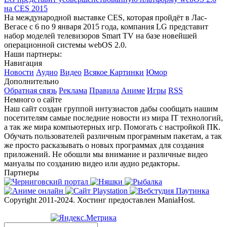
на CES 2015
На международной выставке CES, которая пройдёт в Лас-
Вегасе с 6 по 9 января 2015 года, компания LG представит
набор моделей телевизоров Smart TV на базе новейшей
операционной системы webOS 2.0.
Наши партнеры:
Навигация
Новости
Аудио
Видео
Всякое
Картинки
Юмор
Дополнительно
Обратная связь
Реклама
Правила
Аниме
Игры
RSS
Немного о сайте
Наш сайт создан группой интузиастов дабы сообщать нашим
посетителям самые последние новости из мира IT технологий,
а так же мира компьютерных игр. Помогать с настройкой ПК.
Обучать пользователей различным програмным пакетам, а так
же просто расказывать о новых программах для создания
приложений. Не обошли мы внимание и различные видео
мануалы по созданию видео или аудио редакторы.
Партнеры
Copyright 2011-2024. Хостинг предоставлен ManiaHost.