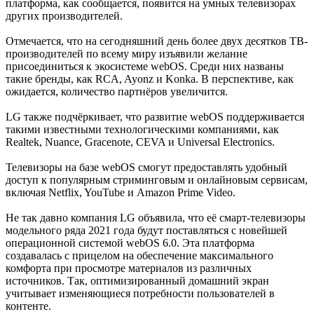
платформа, как сообщается, появится на умных телевизорах
других производителей.
Отмечается, что на сегодняшний день более двух десятков ТВ-
производителей по всему миру изъявили желание
присоединиться к экосистеме webOS. Среди них названы
такие бренды, как RCA, Ayonz и Konka. В перспективе, как
ожидается, количество партнёров увеличится.
LG также подчёркивает, что развитие webOS поддерживается
такими известными технологическими компаниями, как
Realtek, Nuance, Gracenote, CEVA и Universal Electronics.
Телевизоры на базе webOS смогут предоставлять удобный
доступ к популярным стриминговым и онлайновым сервисам,
включая Netflix, YouTube и Amazon Prime Video.
Не так давно компания LG объявила, что её смарт-телевизоры
модельного ряда 2021 года будут поставляться с новейшей
операционной системой webOS 6.0. Эта платформа
создавалась с прицелом на обеспечение максимального
комфорта при просмотре материалов из различных
источников. Так, оптимизированный домашний экран
учитывает изменяющиеся потребности пользователей в
контенте.