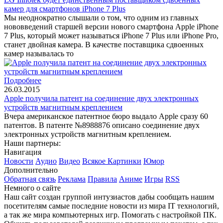
камер для смартфонов iPhone 7 Plus
Мы неоднократно слышали о том, что одним из главных
нововведений старшей версии нового смартфона Apple iPhone
7 Plus, который может называться iPhone 7 Plus или iPhone Pro,
станет двойная камера. В качестве поставщика сдвоенных
камер называлась то
Подробнее
26.03.2015
Apple получила патент на соединение двух электронных
устройств магнитным креплением
Вчера американское патентное бюро выдало Apple сразу 60
патентов. В патенте №8988876 описано соединение двух
электронных устройств магнитным креплением.
Наши партнеры:
Навигация
Новости
Аудио
Видео
Всякое
Картинки
Юмор
Дополнительно
Обратная связь
Реклама
Правила
Аниме
Игры
RSS
Немного о сайте
Наш сайт создан группой интузиастов дабы сообщать нашим
посетителям самые последние новости из мира IT технологий,
а так же мира компьютерных игр. Помогать с настройкой ПК.