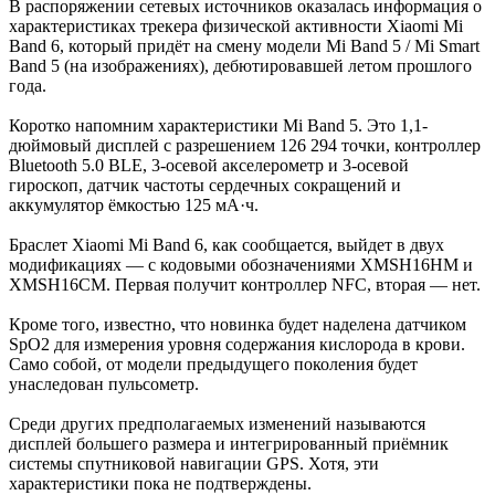
В распоряжении сетевых источников оказалась информация о
характеристиках трекера физической активности Xiaomi Mi
Band 6, который придёт на смену модели Mi Band 5 / Mi Smart
Band 5 (на изображениях), дебютировавшей летом прошлого
года.
Коротко напомним характеристики Mi Band 5. Это 1,1-
дюймовый дисплей с разрешением 126 294 точки, контроллер
Bluetooth 5.0 BLE, 3-осевой акселерометр и 3-осевой
гироскоп, датчик частоты сердечных сокращений и
аккумулятор ёмкостью 125 мА·ч.
Браслет Xiaomi Mi Band 6, как сообщается, выйдет в двух
модификациях — с кодовыми обозначениями XMSH16HM и
XMSH16СM. Первая получит контроллер NFC, вторая — нет.
Кроме того, известно, что новинка будет наделена датчиком
SpO2 для измерения уровня содержания кислорода в крови.
Само собой, от модели предыдущего поколения будет
унаследован пульсометр.
Среди других предполагаемых изменений называются
дисплей большего размера и интегрированный приёмник
системы спутниковой навигации GPS. Хотя, эти
характеристики пока не подтверждены.