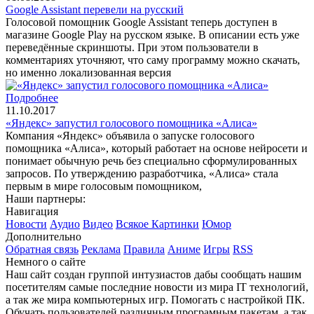
Google Assistant перевели на русский
Голосовой помощник Google Assistant теперь доступен в
магазине Google Play на русском языке. В описании есть уже
переведённые скриншоты. При этом пользователи в
комментариях уточняют, что саму программу можно скачать,
но именно локализованная версия
Подробнее
11.10.2017
«Яндекс» запустил голосового помощника «Алиса»
Компания «Яндекс» объявила о запуске голосового
помощника «Алиса», который работает на основе нейросети и
понимает обычную речь без специально сформулированных
запросов. По утверждению разработчика, «Алиса» стала
первым в мире голосовым помощником,
Наши партнеры:
Навигация
Новости
Аудио
Видео
Всякое
Картинки
Юмор
Дополнительно
Обратная связь
Реклама
Правила
Аниме
Игры
RSS
Немного о сайте
Наш сайт создан группой интузиастов дабы сообщать нашим
посетителям самые последние новости из мира IT технологий,
а так же мира компьютерных игр. Помогать с настройкой ПК.
Обучать пользователей различным програмным пакетам, а так