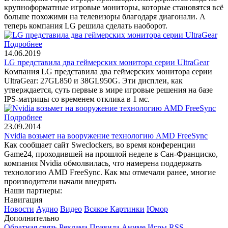
крупноформатные игровые мониторы, которые становятся всё
больше похожими на телевизоры благодаря диагонали. А
теперь компания LG решила сделать наоборот.
Подробнее
14.06.2019
LG представила два геймерских монитора серии UltraGear
Компания LG представила два геймерских монитора серии
UltraGear: 27GL850 и 38GL950G. Эти дисплеи, как
утверждается, суть первые в мире игровые решения на базе
IPS-матрицы со временем отклика в 1 мс.
Подробнее
23.09.2014
Nvidia возьмет на вооружение технологию AMD FreeSync
Как сообщает сайт Sweclockers, во время конференции
Game24, проходившей на прошлой неделе в Сан-Франциско,
компания Nvidia обмолвилась, что намерена поддержать
технологию AMD FreeSync. Как мы отмечали ранее, многие
производители начали внедрять
Наши партнеры:
Навигация
Новости
Аудио
Видео
Всякое
Картинки
Юмор
Дополнительно
Обратная связь
Реклама
Правила
Аниме
Игры
RSS