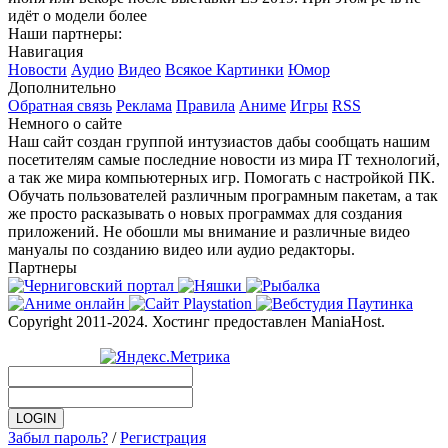
идёт о модели более
Наши партнеры:
Навигация
Новости
Аудио
Видео
Всякое
Картинки
Юмор
Дополнительно
Обратная связь
Реклама
Правила
Аниме
Игры
RSS
Немного о сайте
Наш сайт создан группой интузиастов дабы сообщать нашим
посетителям самые последние новости из мира IT технологий,
а так же мира компьютерных игр. Помогать с настройкой ПК.
Обучать пользователей различным програмным пакетам, а так
же просто расказывать о новых программах для создания
приложений. Не обошли мы внимание и различные видео
мануалы по созданию видео или аудио редакторы.
Партнеры
Copyright 2011-2024. Хостинг предоставлен ManiaHost.
Забыл пароль?
/
Регистрация