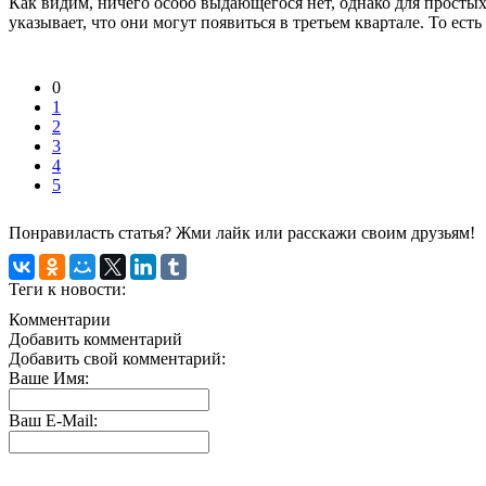
Как видим, ничего особо выдающегося нет, однако для просты
указывает, что они могут появиться в третьем квартале. То ест
0
1
2
3
4
5
Понравиласть статья? Жми лайк или расскажи своим друзьям!
Теги к новости:
Комментарии
Добавить комментарий
Добавить свой комментарий:
Ваше Имя:
Ваш E-Mail: