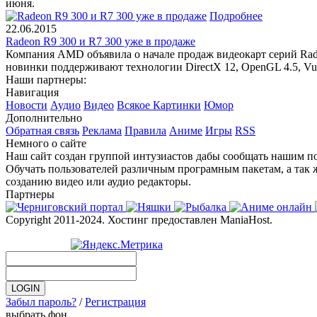
июня.
Подробнее
22.06.2015
Radeon R9 300 и R7 300 уже в продаже
Компания AMD объявила о начале продаж видеокарт серий Rade
новинки поддерживают технологии DirectX 12, OpenGL 4.5, Vul
Наши партнеры:
Навигация
Новости
Аудио
Видео
Всякое
Картинки
Юмор
Дополнительно
Обратная связь
Реклама
Правила
Аниме
Игры
RSS
Немного о сайте
Наш сайт создан группой интузиастов дабы сообщать нашим по
Обучать пользователей различным програмным пакетам, а так 
созданию видео или аудио редакторы.
Партнеры
Copyright 2011-2024. Хостинг предоставлен ManiaHost.
Забыл пароль?
/
Регистрация
выбрать фон