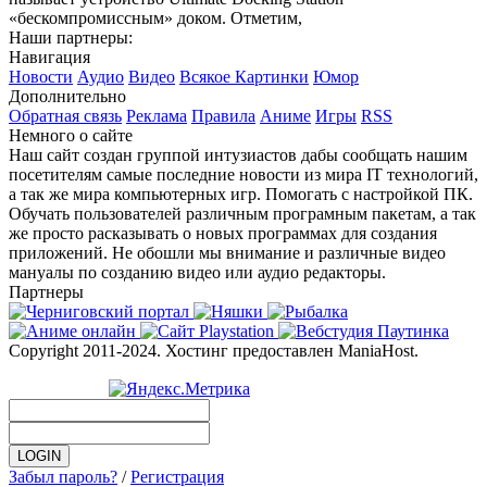
«бескомпромиссным» доком. Отметим,
Наши партнеры:
Навигация
Новости
Аудио
Видео
Всякое
Картинки
Юмор
Дополнительно
Обратная связь
Реклама
Правила
Аниме
Игры
RSS
Немного о сайте
Наш сайт создан группой интузиастов дабы сообщать нашим
посетителям самые последние новости из мира IT технологий,
а так же мира компьютерных игр. Помогать с настройкой ПК.
Обучать пользователей различным програмным пакетам, а так
же просто расказывать о новых программах для создания
приложений. Не обошли мы внимание и различные видео
мануалы по созданию видео или аудио редакторы.
Партнеры
Copyright 2011-2024. Хостинг предоставлен ManiaHost.
Забыл пароль?
/
Регистрация