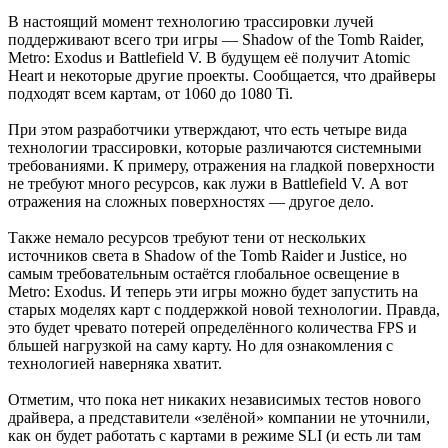
В настоящий момент технологию трассировки лучей
поддерживают всего три игры — Shadow of the Tomb Raider,
Metro: Exodus и Battlefield V. В будущем её получит Atomic
Heart и некоторые другие проекты. Сообщается, что драйверы
подходят всем картам, от 1060 до 1080 Ti.
При этом разработчики утверждают, что есть четыре вида
технологии трассировки, которые различаются системными
требованиями. К примеру, отражения на гладкой поверхности
не требуют много ресурсов, как лужи в Battlefield V. А вот
отражения на сложных поверхностях — другое дело.
Также немало ресурсов требуют тени от нескольких
источников света в Shadow of the Tomb Raider и Justice, но
самым требовательным остаётся глобальное освещение в
Metro: Exodus. И теперь эти игры можно будет запустить на
старых моделях карт с поддержкой новой технологии. Правда,
это будет чревато потерей определённого количества FPS и
бльшей нагрузкой на саму карту. Но для ознакомления с
технологией наверняка хватит.
Отметим, что пока нет никаких независимых тестов нового
драйвера, а представители «зелёной» компании не уточнили,
как он будет работать с картами в режиме SLI (и есть ли там