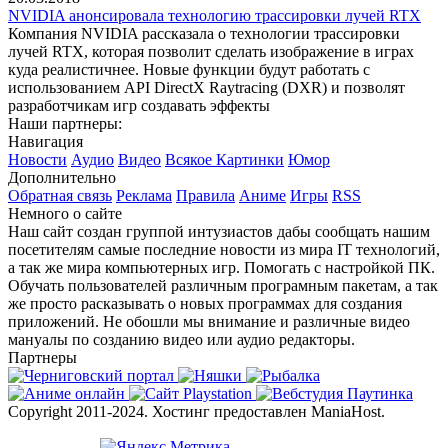
NVIDIA анонсировала технологию трассировки лучей RTX
Компания NVIDIA рассказала о технологии трассировки
лучей RTX, которая позволит сделать изображение в играх
куда реалистичнее. Новые функции будут работать с
использованием API DirectX Raytracing (DXR) и позволят
разработчикам игр создавать эффекты
Наши партнеры:
Навигация
Новости
Аудио
Видео
Всякое
Картинки
Юмор
Дополнительно
Обратная связь
Реклама
Правила
Аниме
Игры
RSS
Немного о сайте
Наш сайт создан группой интузиастов дабы сообщать нашим
посетителям самые последние новости из мира IT технологий,
а так же мира компьютерных игр. Помогать с настройкой ПК.
Обучать пользователей различным програмным пакетам, а так
же просто расказывать о новых программах для создания
приложений. Не обошли мы внимание и различные видео
мануалы по созданию видео или аудио редакторы.
Партнеры
Copyright 2011-2024. Хостинг предоставлен ManiaHost.