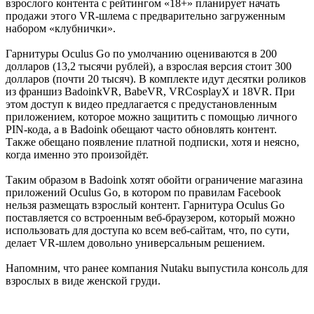
взрослого контента с рейтингом «18+» планирует начать
продажи этого VR-шлема с предварительно загруженным
набором «клубнички».
Гарнитуры Oculus Go по умолчанию оцениваются в 200
долларов (13,2 тысячи рублей), а взрослая версия стоит 300
долларов (почти 20 тысяч). В комплекте идут десятки роликов
из франшиз BadoinkVR, BabeVR, VRCosplayX и 18VR. При
этом доступ к видео предлагается с предустановленным
приложением, которое можно защитить с помощью личного
PIN-кода, а в Badoink обещают часто обновлять контент.
Также обещано появление платной подписки, хотя и неясно,
когда именно это произойдёт.
Таким образом в Badoink хотят обойти ограничение магазина
приложений Oculus Go, в котором по правилам Facebook
нельзя размещать взрослый контент. Гарнитура Oculus Go
поставляется со встроенным веб-браузером, который можно
использовать для доступа ко всем веб-сайтам, что, по сути,
делает VR-шлем довольно универсальным решением.
Напомним, что ранее компания Nutaku выпустила консоль для
взрослых в виде женской груди.