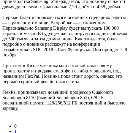
производства Samsung. Утверждается, что новинку оснастят
двумя дисплеями: с диагональю 7,29 дюйма и 4,58 дюйма.
Первый будет использоваться в основных сценариях работы
— в развёрнутом виде. Второй же — в сложенном.
Первоначально Samsung Display будет выпускать 100 000
экранов в месяц. В будущем же планируется поднять объёмы
до 500 тысяч, а затем до миллиона. Как ожидается, более
подробно о новинке расскажут на конференции
разработчиков SDC 2018 в Сан-Франциско. Она пройдёт 7–8
ноября.
При этом в Китае уже показали готовый к массовому
производству и продаже смартфон с гибким экраном, под
названием FlexPai. Новинка пока стоит дорого, однако это
первый серийный девайс такого типа.
FlexPai приписывают новейший процессор Qualcomm
Snapdragon 8150 (бывший Snapdragon 855), 6/8 ГБ
оперативной памяти, 128/256/512 ГБ постоянной и быструю
зарядку.
0
1