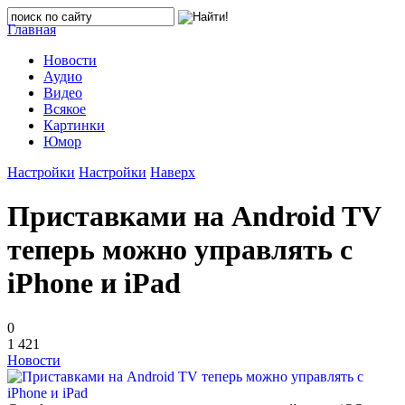
Главная
Новости
Аудио
Видео
Всякое
Картинки
Юмор
Настройки
Настройки
Наверх
Приставками на Android TV
теперь можно управлять с
iPhone и iPad
0
1 421
Новости