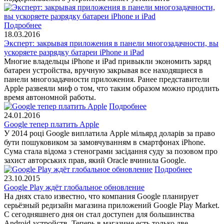
Подробнее
18.03.2016
Эксперт: закрывая приложения в панели многозадачности, вы
ускоряете разрядку батареи iPhone и iPad
Многие владельцы iPhone и iPad привыкли экономить заряд
батареи устройства, вручную закрывая все находящиеся в
панели многозадачности приложения. Ранее представители
Apple развеяли миф о том, что таким образом можно продлить
время автономной работы.
Подробнее
24.01.2016
Google тепер платить Apple
У 2014 році Google виплатила Apple мільярд доларів за право
бути пошуковиком за замовчуванням в смартфонах iPhone.
Сума стала відома з стенограми засідання суду за позовом про
захист авторських прав, який Oracle вчинила Google.
Подробнее
23.10.2015
Google Play ждёт глобальное обновление
На днях стало известно, что компания Google планирует
серьёзный редизайн магазина приложений Google Play Market.
С сегодняшнего дня он стал доступен для большинства
Android-устройств. Теперь в магазине есть только две