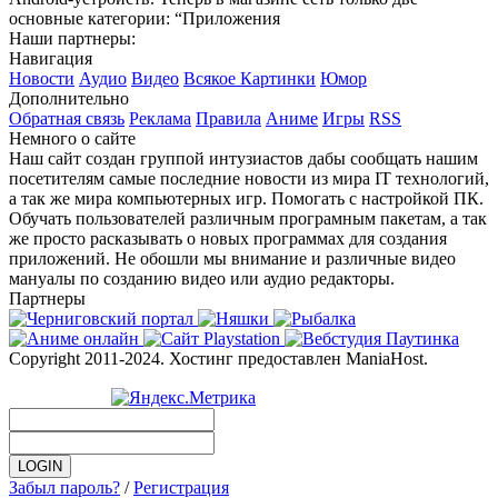
основные категории: “Приложения
Наши партнеры:
Навигация
Новости
Аудио
Видео
Всякое
Картинки
Юмор
Дополнительно
Обратная связь
Реклама
Правила
Аниме
Игры
RSS
Немного о сайте
Наш сайт создан группой интузиастов дабы сообщать нашим
посетителям самые последние новости из мира IT технологий,
а так же мира компьютерных игр. Помогать с настройкой ПК.
Обучать пользователей различным програмным пакетам, а так
же просто расказывать о новых программах для создания
приложений. Не обошли мы внимание и различные видео
мануалы по созданию видео или аудио редакторы.
Партнеры
Copyright 2011-2024. Хостинг предоставлен ManiaHost.
Забыл пароль?
/
Регистрация