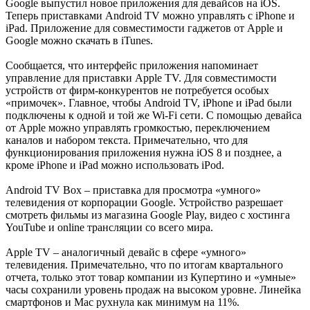
Google выпустил новое приложения для девайсов на iOS.
Теперь приставками Android TV можно управлять с iPhone и
iPad. Приложение для совместимости гаджетов от Apple и
Google можно скачать в iTunes.
Сообщается, что интерфейс приложения напоминает
управление для приставки Apple TV. Для совместимости
устройств от фирм-конкурентов не потребуется особых
«примочек». Главное, чтобы Android TV, iPhone и iPad были
подключены к одной и той же Wi-Fi сети. С помощью девайса
от Apple можно управлять громкостью, переключением
каналов и набором текста. Примечательно, что для
функционирования приложения нужна iOS 8 и позднее, а
кроме iPhone и iPad можно использовать iPod.
Android TV Box – приставка для просмотра «умного»
телевидения от корпорации Google. Устройство разрешает
смотреть фильмы из магазина Google Play, видео с хостинга
YouTube и online трансляции со всего мира.
Apple TV – аналогичный девайс в сфере «умного»
телевидения. Примечательно, что по итогам квартального
отчета, только этот товар компании из Купертино и «умные»
часы сохранили уровень продаж на высоком уровне. Линейка
смартфонов и Mac рухнула как минимум на 11%.