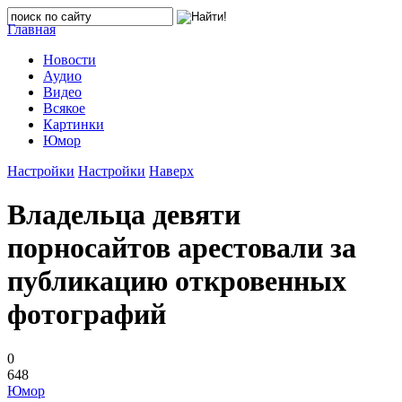
Главная
Новости
Аудио
Видео
Всякое
Картинки
Юмор
Настройки
Настройки
Наверх
Владельца девяти
порносайтов арестовали за
публикацию откровенных
фотографий
0
648
Юмор