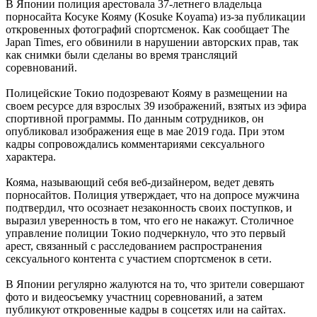
В Японии полиция арестовала 37-летнего владельца
порносайта Косуке Кояму (Kosuke Koyama) из-за публикации
откровенных фотографий спортсменок. Как сообщает The
Japan Times, его обвинили в нарушении авторских прав, так
как снимки были сделаны во время трансляций
соревнований.
Полицейские Токио подозревают Кояму в размещении на
своем ресурсе для взрослых 39 изображений, взятых из эфира
спортивной программы. По данным сотрудников, он
опубликовал изображения еще в мае 2019 года. При этом
кадры сопровождались комментариями сексуального
характера.
Кояма, называющий себя веб-дизайнером, ведет девять
порносайтов. Полиция утверждает, что на допросе мужчина
подтвердил, что осознает незаконность своих поступков, и
выразил уверенность в том, что его не накажут. Столичное
управление полиции Токио подчеркнуло, что это первый
арест, связанный с расследованием распространения
сексуального контента с участием спортсменок в сети.
В Японии регулярно жалуются на то, что зрители совершают
фото и видеосъемку участниц соревнований, а затем
публикуют откровенные кадры в соцсетях или на сайтах.