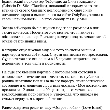
Бразильский порноактер Фабрицио да Силва Клаудино
(Fabricio Da Silva Claudino), попавший в тюрьму за то, что
втайне от своего бывшего возлюбленного снял с ним
домашнее порно и выложил его на сайте OnlyFans, заявил о
своей невиновности. Об этом сообщает Daily Mail.
Звезда гей-порно был выпущен под залог размером в пять
тысяч долларов. После этого он заявил, что планирует
обжаловать приговор. Бразилец намерен подать заявление об
отказе от признания вины.
Клаудино опубликовал видео и фото со своим бывшим
партнером летом 2019 года. Спустя два месяца его арестовали.
Суд посчитал его виновным в 15 случаях непристойного
поведения, в том числе в порномести.
На суде его бывший партнер, с которым они состояли в
отношениях в течение пяти месяцев, сказал, что публикация
ролика негативно повлияла на его карьеру, психологическое
состояние и отношения с другими людьми. «Мое достоинство
продали за 12 долларов и 99 центов», — отмечал экс-
возлюбленный порноактера и утверждал, что никогда не
сможет вернуться к прежней жизни.
Ранее создатели реалити-шоу «Остров любви» (Love Island)