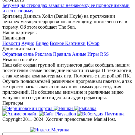
Безумец на стероидах завалил незнакомку ее порноснимками
и сел в тюрьму
Британец Даниэль Хойл (Daniel Hoyle) на протяжении
четырех месяцев терроризировал женщину, после чего сел в
тюрьму. Об этом сообщает The Sun.
Наши партнеры:
Навигация
Новости
Аудио
Видео
Всякое
Картинки
Юмор
Дополнительно
Обратная связь
Реклама
Правила
Аниме
Игры
RSS
Немного о сайте
Наш сайт создан группой интузиастов дабы сообщать нашим
посетителям самые последние новости из мира IT технологий,
а так же мира компьютерных игр. Помогать с настройкой ПК.
Обучать пользователей различным програмным пакетам, а так
же просто расказывать о новых программах для создания
приложений. Не обошли мы внимание и различные видео
мануалы по созданию видео или аудио редакторы.
Партнеры
Copyright 2011-2024. Хостинг предоставлен ManiaHost.