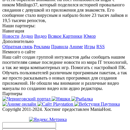
ником Minilogo37, который поделился историей провального
свидания с девушкой из приложения для знакомств. Его
сообщение стало вирусным и набрало более 23 тысяч лайков и
19,5 тысячи репостов,
Наши партнеры:
Навигация
Новости
Аудио
Видео
Всякое
Картинки
Юмор
Дополнительно
Обратная связь
Реклама
Правила
Аниме
Игры
RSS
Немного о сайте
Наш сайт создан группой интузиастов дабы сообщать нашим
посетителям самые последние новости из мира IT технологий,
а так же мира компьютерных игр. Помогать с настройкой ПК.
Обучать пользователей различным програмным пакетам, а так
же просто расказывать о новых программах для создания
приложений. Не обошли мы внимание и различные видео
мануалы по созданию видео или аудио редакторы.
Партнеры
Copyright 2011-2024. Хостинг предоставлен ManiaHost.