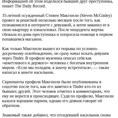
Информацией об этом поделился бывший друг преступника,
пишет The Daily Record.
35-летний осужденный Стивен Макгинли (Steven McGinley)
провел за решеткой несколько месяцев после того, как
познакомился в интернете с девушкой, а затем заманил ее в
свою квартиру и изнасиловал. После инцидента жертва
сбежала из дома преступника и попросила помощи в первом
попавшемся магазине.
Как только Макгинли вышел из тюрьмы по условно-
досрочному освобождению, он сразу начал искать девушек
через Tinder. В профиле мужчина описал себя как
«кокетливого и дерзкого» человека с богатым внутренним
миром. «Если мы поладим, я захочу встретиться», — также
написал в анкете насильник.
Скриншоты профиля Макгинли были опубликованы в
соцсетях после того, как его заметил в Tinder кто-то из
бывших друзей. Этот человек отметил в комментариях, что
ему не верится в происходящее. Судя по профилю, Макгинли
казался хорошим парнем, однако его деяния говорят об
обратном.
Знакомый также добавил, что отсидевший насильник снова