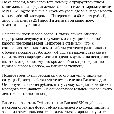
По ее словам, в университете помощь с трудоустройством
минимальная, а предлагаемые вакансии имеют зарплату ниже
МРОТ. «Я будто загнана в какой-то угол, где мне надо выбрать
между работой кассиром в "Пятерочке" за 40 тысяч рублей,
либо учителем за 25 [тысяч] и жить в той квартире», —
заметила выпускница.
Ее первый пост набрал более 10 тысяч лайков, многие
поддержали девушку и задумались о ситуации с оплатой
работы преподавателей. Некоторые отмечали, что, к
сожалению, отказывались от работы учителем ради вакансий
с более высоким заработком. «Я ушла из школы, съехала на
нормальную квартиру, смогла выделить деньги на посиделки,
шмотки, отдых, потому что кроме любви к преподаванию
нужна и любовь к себе», — написала zloimorty.
Пользователь ilyaiin рассказал, что столкнулся с такой же
ситуацией, когда работал учителем в селе под Волгоградом.
Он получал 25 тысяч рублей, в эту сумму входили и надбавки
молодого специалиста. «В общеобразовательной школе нечего
делать», — заключил юзер.
Ранее пользователь Twitter с ником BuxtonSZN опубликовал
на своей странице фотографию маленького кусочка пиццы и
заставил этим пользователей задуматься о зарплатах учителей.