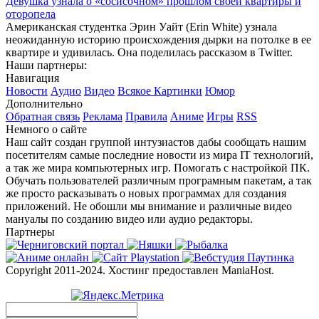
Девушка узнала о «сосисочном» прошлом своей квартиры и
оторопела
Американская студентка Эрин Уайт (Erin White) узнала
неожиданную историю происхождения дырки на потолке в ее
квартире и удивилась. Она поделилась рассказом в Twitter.
Наши партнеры:
Навигация
Новости
Аудио
Видео
Всякое
Картинки
Юмор
Дополнительно
Обратная связь
Реклама
Правила
Аниме
Игры
RSS
Немного о сайте
Наш сайт создан группой интузиастов дабы сообщать нашим
посетителям самые последние новости из мира IT технологий,
а так же мира компьютерных игр. Помогать с настройкой ПК.
Обучать пользователей различным програмным пакетам, а так
же просто расказывать о новых программах для создания
приложений. Не обошли мы внимание и различные видео
мануалы по созданию видео или аудио редакторы.
Партнеры
Copyright 2011-2024. Хостинг предоставлен ManiaHost.