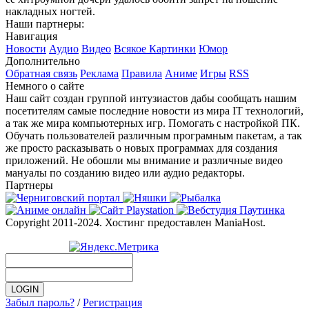
накладных ногтей.
Наши партнеры:
Навигация
Новости
Аудио
Видео
Всякое
Картинки
Юмор
Дополнительно
Обратная связь
Реклама
Правила
Аниме
Игры
RSS
Немного о сайте
Наш сайт создан группой интузиастов дабы сообщать нашим
посетителям самые последние новости из мира IT технологий,
а так же мира компьютерных игр. Помогать с настройкой ПК.
Обучать пользователей различным програмным пакетам, а так
же просто расказывать о новых программах для создания
приложений. Не обошли мы внимание и различные видео
мануалы по созданию видео или аудио редакторы.
Партнеры
Copyright 2011-2024. Хостинг предоставлен ManiaHost.
Забыл пароль?
/
Регистрация