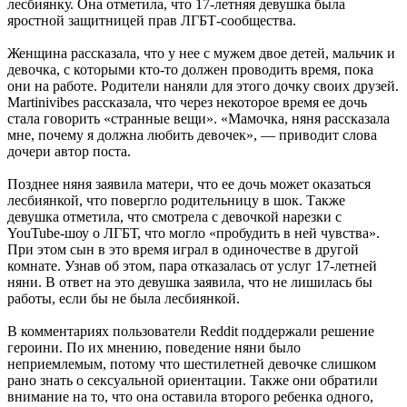
лесбиянку. Она отметила, что 17-летняя девушка была
яростной защитницей прав ЛГБТ-сообщества.
Женщина рассказала, что у нее с мужем двое детей, мальчик и
девочка, с которыми кто-то должен проводить время, пока
они на работе. Родители наняли для этого дочку своих друзей.
Martinivibes рассказала, что через некоторое время ее дочь
стала говорить «странные вещи». «Мамочка, няня рассказала
мне, почему я должна любить девочек», — приводит слова
дочери автор поста.
Позднее няня заявила матери, что ее дочь может оказаться
лесбиянкой, что повергло родительницу в шок. Также
девушка отметила, что смотрела с девочкой нарезки с
YouTube-шоу о ЛГБТ, что могло «пробудить в ней чувства».
При этом сын в это время играл в одиночестве в другой
комнате. Узнав об этом, пара отказалась от услуг 17-летней
няни. В ответ на это девушка заявила, что не лишилась бы
работы, если бы не была лесбиянкой.
В комментариях пользователи Reddit поддержали решение
героини. По их мнению, поведение няни было
неприемлемым, потому что шестилетней девочке слишком
рано знать о сексуальной ориентации. Также они обратили
внимание на то, что она оставила второго ребенка одного,