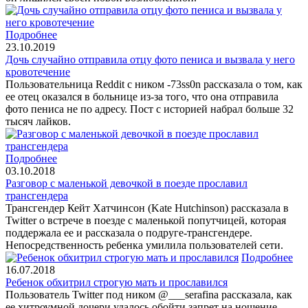
Подробнее
23.10.2019
Дочь случайно отправила отцу фото пениса и вызвала у него
кровотечение
Пользовательница Reddit c ником -73ss0n рассказала о том, как
ее отец оказался в больнице из-за того, что она отправила
фото пениса не по адресу. Пост с историей набрал больше 32
тысяч лайков.
Подробнее
03.10.2018
Разговор с маленькой девочкой в поезде прославил
трансгендера
Трансгендер Кейт Хатчинсон (Kate Hutchinson) рассказала в
Twitter о встрече в поезде с маленькой попутчицей, которая
поддержала ее и рассказала о подруге-трансгендере.
Непосредственность ребенка умилила пользователей сети.
Подробнее
16.07.2018
Ребенок обхитрил строгую мать и прославился
Пользователь Twitter под ником @___serafina рассказала, как
ее хитроумной дочери удалось обойти запрет на ношение