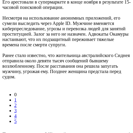
Его арестовали в супермаркете в конце ноября в результате 15-
часовой поисковой операции.
Несмотря на использование анонимных приложений, его
сумели выследить через Apple ID. Мужчине вменяется
киберпреследование, угрозы и перевозка людей для занятий
проституцией. Залог за него не назначен. Адвокаты Окамуры
настаивают, что их подзащитный переживает тяжелые
времена после смерти супруги.
Ранее стало известно, что жительница австралийского Сиднея
отправила около девяти тысяч сообщений бывшему
возлюбленному. После расставания она решила запугать
мужчину, угрожая ему. Позднее женщина предстала перед
судом.
0
1
2
3
4
5