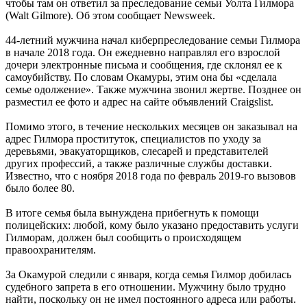
чтобы там он ответил за преследование семьи Уолта Гилмора
(Walt Gilmore). Об этом сообщает Newsweek.
44-летний мужчина начал киберпреследование семьи Гилмора
в начале 2018 года. Он ежедневно направлял его взрослой
дочери электронные письма и сообщения, где склонял ее к
самоубийству. По словам Окамуры, этим она бы «сделала
семье одолжение». Также мужчина звонил жертве. Позднее он
разместил ее фото и адрес на сайте объявлений Craigslist.
Помимо этого, в течение нескольких месяцев он заказывал на
адрес Гилмора проституток, специалистов по уходу за
деревьями, эвакуаторщиков, слесарей и представителей
других профессий, а также различные службы доставки.
Известно, что с ноября 2018 года по февраль 2019-го вызовов
было более 80.
В итоге семья была вынуждена прибегнуть к помощи
полицейских: любой, кому было указано предоставить услуги
Гилморам, должен был сообщить о происходящем
правоохранителям.
За Окамурой следили с января, когда семья Гилмор добилась
судебного запрета в его отношении. Мужчину было трудно
найти, поскольку он не имел постоянного адреса или работы.