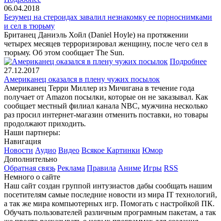
06.04.2018
Безумец на стероидах завалил незнакомку ее порноснимками
и сел в тюрьму
Британец Даниэль Хойл (Daniel Hoyle) на протяжении
четырех месяцев терроризировал женщину, после чего сел в
тюрьму. Об этом сообщает The Sun.
Подробнее
27.12.2017
Американец оказался в плену чужих посылок
Американец Терри Миллер из Мичигана в течение года
получает от Amazon посылки, которые он не заказывал. Как
сообщает местный филиал канала NBC, мужчина несколько
раз просил интернет-магазин отменить поставки, но товары
продолжают приходить.
Наши партнеры:
Навигация
Новости
Аудио
Видео
Всякое
Картинки
Юмор
Дополнительно
Обратная связь
Реклама
Правила
Аниме
Игры
RSS
Немного о сайте
Наш сайт создан группой интузиастов дабы сообщать нашим
посетителям самые последние новости из мира IT технологий,
а так же мира компьютерных игр. Помогать с настройкой ПК.
Обучать пользователей различным програмным пакетам, а так