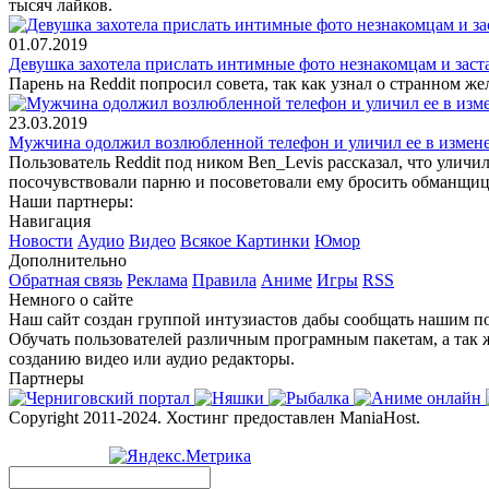
тысяч лайков.
01.07.2019
Девушка захотела прислать интимные фото незнакомцам и заст
Парень на Reddit попросил совета, так как узнал о странном 
23.03.2019
Мужчина одолжил возлюбленной телефон и уличил ее в измен
Пользователь Reddit под ником Ben_Levis рассказал, что уличи
посочувствовали парню и посоветовали ему бросить обманщиц
Наши партнеры:
Навигация
Новости
Аудио
Видео
Всякое
Картинки
Юмор
Дополнительно
Обратная связь
Реклама
Правила
Аниме
Игры
RSS
Немного о сайте
Наш сайт создан группой интузиастов дабы сообщать нашим по
Обучать пользователей различным програмным пакетам, а так 
созданию видео или аудио редакторы.
Партнеры
Copyright 2011-2024. Хостинг предоставлен ManiaHost.