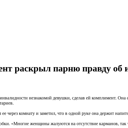
нт раскрыл парню правду об 
 инвалидности незнакомой девушки, сделав ей комплимент. Она см
тариев.
ее через комнату и заметил, что в одной руке она держит напито
бки. «Многие женщины жалуются на отсутствие карманов, так чт