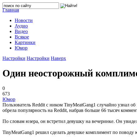
Главная
Новости
Аудио
Видео
Всякое
Картинки
Юмор
Настройки
Настройки
Наверх
Один неосторожный комплиме
0
673
Юмор
Пользователь Reddit с ником TinyMeatGang1 случайно узнал об
обрела популярность на Reddit, набрав больше 66 тысяч коммен
По словам юзера, он встретил девушку на вечеринке. Он увидел 
TinyMeatGang1 решил сделать девушке комплимент по поводу ю