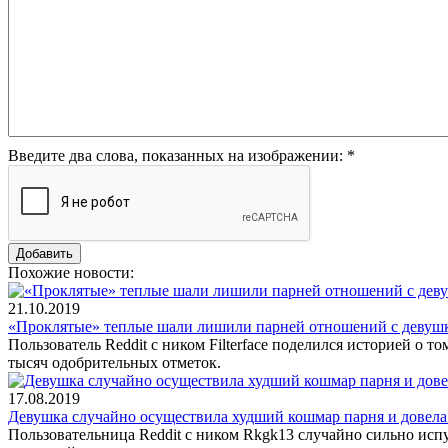
Введите два слова, показанных на изображении:
*
Похожие новости:
21.10.2019
«Проклятые» теплые шали лишили парней отношений с девуш
Пользователь Reddit c ником Filterface поделился историей о то
тысяч одобрительных отметок.
17.08.2019
Девушка случайно осуществила худший кошмар парня и довела
Пользовательница Reddit с ником Rkgk13 случайно сильно испу