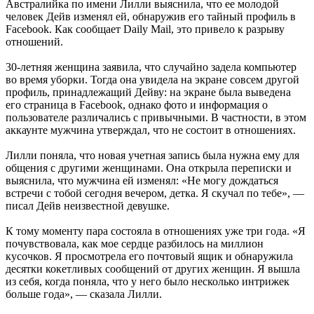
Австралийка по имени Лилли выяснила, что ее молодой
человек Дейв изменял ей, обнаружив его тайный профиль в
Facebook. Как сообщает Daily Mail, это привело к разрыву
отношений.
30-летняя женщина заявила, что случайно задела компьютер
во время уборки. Тогда она увидела на экране совсем другой
профиль, принадлежащий Дейву: на экране была выведена
его страница в Facebook, однако фото и информация о
пользователе различались с привычными. В частности, в этом
аккаунте мужчина утверждал, что не состоит в отношениях.
Лилли поняла, что новая учетная запись была нужна ему для
общения с другими женщинами. Она открыла переписки и
выяснила, что мужчина ей изменял: «Не могу дождаться
встречи с тобой сегодня вечером, детка. Я скучал по тебе», —
писал Дейв неизвестной девушке.
К тому моменту пара состояла в отношениях уже три года. «Я
почувствовала, как мое сердце разбилось на миллион
кусочков. Я просмотрела его почтовый ящик и обнаружила
десятки кокетливых сообщений от других женщин. Я вышла
из себя, когда поняла, что у него было несколько интрижек
больше года», — сказала Лилли.