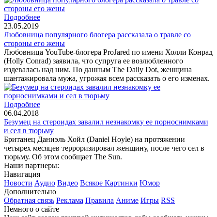
Подробнее
23.05.2019
Любовница популярного блогера рассказала о травле со
стороны его жены
Любовница YouTube-блогера ProJared по имени Холли Конрад
(Holly Conrad) заявила, что супруга ее возлюбленного
издевалась над ним. По данным The Daily Dot, женщина
шантажировала мужа, угрожая всем рассказать о его изменах.
Подробнее
06.04.2018
Безумец на стероидах завалил незнакомку ее порноснимками
и сел в тюрьму
Британец Даниэль Хойл (Daniel Hoyle) на протяжении
четырех месяцев терроризировал женщину, после чего сел в
тюрьму. Об этом сообщает The Sun.
Наши партнеры:
Навигация
Новости
Аудио
Видео
Всякое
Картинки
Юмор
Дополнительно
Обратная связь
Реклама
Правила
Аниме
Игры
RSS
Немного о сайте