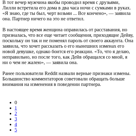
В тот вечер мужчина якобы проводил время с друзьями,
Лилли встретила его дома в два часа ночи с сумками в руках.
«Я знаю, где ты был, черт возьми ... Все кончено», — заявила
она. Партнер ничего на это не ответил.
В настоящее время женщина оправилась от расставания, но
призналась, что все еще читает сообщения, приходящие Дейву,
поскольку он так и не поменял пароль от своего аккаунта. Она
заявила, что хочет рассказать о его нынешних изменах его
новой девушке, однако боится его реакции. «То, что я делаю,
неправильно, но после того, как Дейв обращался со мной, я
ни о чем не жалею», — заявила она.
Ранее пользователи Reddit назвали верные признаки измены.
Большинство комментаторов советовали обращать больше
внимания на изменения в поведении партнера.
0
1
2
3
4
5