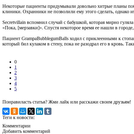
Некоторые пациенты придумывали довольно хитрые планы побег
клиники. Охранники не позволили ему этого сделать, однако им
Secretvillain вспомнил случай с бабушкой, которая мирно гулял
«Пока, [мерзавки]». Спустя некоторое время ее нашли в городе,
Пациент GrampaBubblegumBalls ходил с приклеенными к стопам 
который бил кулаком в стену, пока не разодрал его в кровь. Та
0
1
2
3
4
5
Понравиласть статья? Жми лайк или расскажи своим друзьям!
Теги к новости:
Комментарии
Добавить комментарий