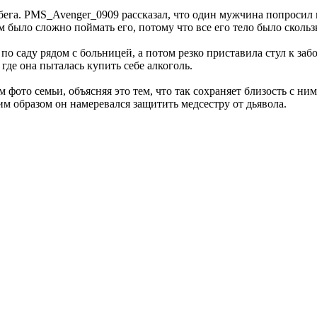
а. PMS_Avenger_0909 рассказал, что один мужчина попросил ва
 было сложно поймать его, потому что все его тело было скольз
а по саду рядом с больницей, а потом резко приставила стул к заб
 где она пыталась купить себе алкоголь.
фото семьи, объясняя это тем, что так сохраняет близость с ним
ким образом он намеревался защитить медсестру от дьявола.