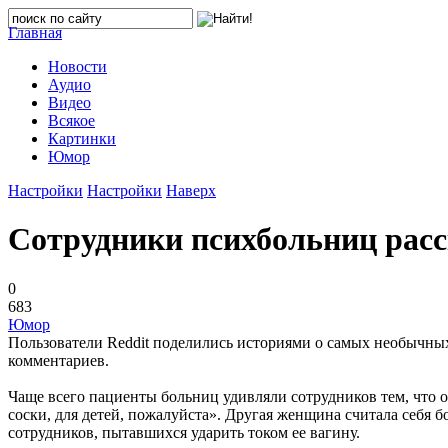
Главная
Новости
Аудио
Видео
Всякое
Картинки
Юмор
Настройки
Настройки
Наверх
Сотрудники психбольниц расс
0
683
Юмор
Пользователи Reddit поделились историями о самых необычных 
комментариев.
Чаще всего пациенты больниц удивляли сотрудников тем, что о
соски, для детей, пожалуйста». Другая женщина считала себя б
сотрудников, пытавшихся ударить током ее вагину.