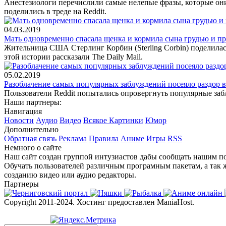
Анестезиологи перечислили самые нелепые фразы, которые он
поделились в треде на Reddit.
04.03.2019
Мать одновременно спасала щенка и кормила сына грудью и п
Жительница США Стерлинг Корбин (Sterling Corbin) поделилас
этой истории рассказали The Daily Mail.
05.02.2019
Разоблачение самых популярных заблуждений посеяло раздор в
Пользователи Reddit попытались опровергнуть популярные заб
Наши партнеры:
Навигация
Новости
Аудио
Видео
Всякое
Картинки
Юмор
Дополнительно
Обратная связь
Реклама
Правила
Аниме
Игры
RSS
Немного о сайте
Наш сайт создан группой интузиастов дабы сообщать нашим по
Обучать пользователей различным програмным пакетам, а так 
созданию видео или аудио редакторы.
Партнеры
Copyright 2011-2024. Хостинг предоставлен ManiaHost.