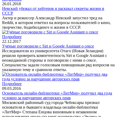
26.01.2018
Невский убежал от хейтеров и раскрыл секреты жизни в
СССР
Актер и режиссер Александр Невский запустил тред на
Reddit, в котором ответил на вопросы пользователей о кино,
творчестве, бодибилдинге и жизни в СССР.
Подробнее
22.12.2017
Учёные поговорили с Siri и Google Assistant о сексе
Исследователи из университета Отаго (Новая Зеландия)
решили проверить компетентность Siri и Google Assistant с
неожиданной стороны и поговорили с ними о сексе.
Специалисты задали голосовым помощникам ряд вопросов на
указанную тему и сравнили ответы.
Подробнее
09.03.2016
Основатель онлайн-библиотеки «ЛитМир» получил два года
условно за нарушение авторских прав
Московский районный суд города Чебоксары признал
основателя и бывшего владельца онлайн-библиотеки
«ЛитМир» Степана Енцова виновным в незаконном
использовании около ста книг издательства «Эксмо» и