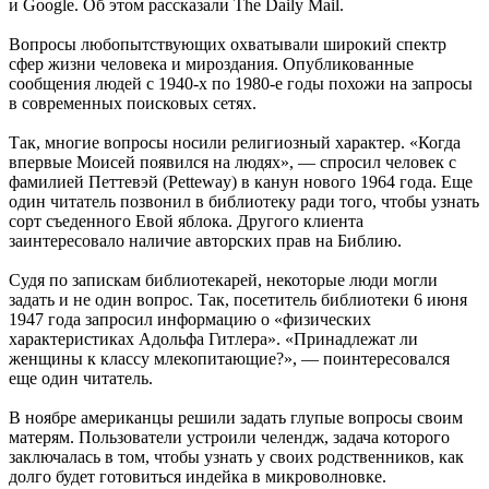
и Google. Об этом рассказали The Daily Mail.
Вопросы любопытствующих охватывали широкий спектр
сфер жизни человека и мироздания. Опубликованные
сообщения людей с 1940-х по 1980-е годы похожи на запросы
в современных поисковых сетях.
Так, многие вопросы носили религиозный характер. «Когда
впервые Моисей появился на людях», — спросил человек с
фамилией Петтевэй (Petteway) в канун нового 1964 года. Еще
один читатель позвонил в библиотеку ради того, чтобы узнать
сорт съеденного Евой яблока. Другого клиента
заинтересовало наличие авторских прав на Библию.
Судя по запискам библиотекарей, некоторые люди могли
задать и не один вопрос. Так, посетитель библиотеки 6 июня
1947 года запросил информацию о «физических
характеристиках Адольфа Гитлера». «Принадлежат ли
женщины к классу млекопитающие?», — поинтересовался
еще один читатель.
В ноябре американцы решили задать глупые вопросы своим
матерям. Пользователи устроили челендж, задача которого
заключалась в том, чтобы узнать у своих родственников, как
долго будет готовиться индейка в микроволновке.