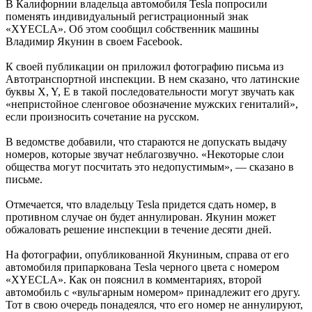
В Калифорнии владельца автомобиля Tesla попросили
поменять индивидуальный регистрационный знак
«XYECLA». Об этом сообщил собственник машины
Владимир Якунин в своем Facebook.
К своей публикации он приложил фотографию письма из
Автотранспортной инспекции. В нем сказано, что латинские
буквы X, Y, E в такой последовательности могут звучать как
«непристойное сленговое обозначение мужских гениталий»,
если произносить сочетание на русском.
В ведомстве добавили, что стараются не допускать выдачу
номеров, которые звучат неблагозвучно. «Некоторые слои
общества могут посчитать это недопустимым», — сказано в
письме.
Отмечается, что владельцу Tesla придется сдать номер, в
противном случае он будет аннулирован. Якунин может
обжаловать решение инспекции в течение десяти дней.
На фотографии, опубликованной Якуниным, справа от его
автомобиля припаркована Tesla черного цвета с номером
«XYECLA». Как он пояснил в комментариях, второй
автомобиль с «вульгарным номером» принадлежит его другу.
Тот в свою очередь понадеялся, что его номер не аннулируют,