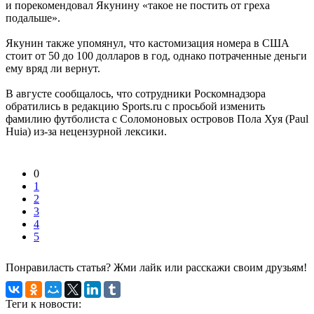
и порекомендовал Якунину «такое не постить от греха
подальше».
Якунин также упомянул, что кастомизация номера в США
стоит от 50 до 100 долларов в год, однако потраченные деньги
ему вряд ли вернут.
В августе сообщалось, что сотрудники Роскомнадзора
обратились в редакцию Sports.ru с просьбой изменить
фамилию футболиста c Соломоновых островов Пола Хуя (Paul
Huia) из-за нецензурной лексики.
0
1
2
3
4
5
Понравиласть статья? Жми лайк или расскажи своим друзьям!
Теги к новости: