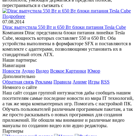
перестраиваться и съезжать с
Подробнее
07.08.2014
Dirac выпустила 550 Вт и 650 Вт блоки питания Tesla Cube
Компания Dirac представила блоки питания линейки Tesla
Cube, мощность которых составляет 550 и 650 Вт. Оба
устройства выполнены в формфакторе SFX и поставляются в
комплекте с адаптерами, позволяющими установить их в
стандартный отсек ATX.
Наши партнеры:
Навигация
Новости
Аудио
Видео
Всякое
Картинки
Юмор
Дополнительно
Обратная связь
Реклама
Правила
Аниме
Игры
RSS
Немного о сайте
Наш сайт создан группой интузиастов дабы сообщать нашим
посетителям самые последние новости из мира IT технологий,
а так же мира компьютерных игр. Помогать с настройкой ПК.
Обучать пользователей различным програмным пакетам, а так
же просто расказывать о новых программах для создания
приложений. Не обошли мы внимание и различные видео
мануалы по созданию видео или аудио редакторы.
Партнеры