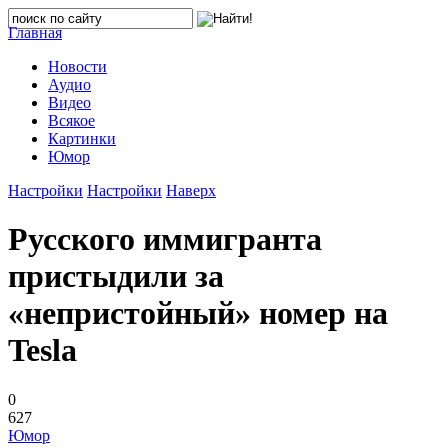
Главная
Новости
Аудио
Видео
Всякое
Картинки
Юмор
Настройки
Настройки
Наверх
Русского иммигранта
пристыдили за
«непристойный» номер на
Tesla
0
627
Юмор