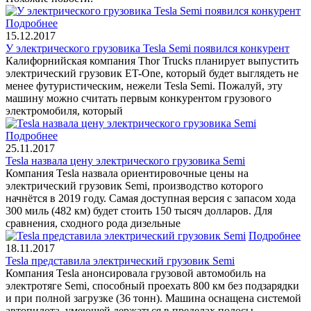
Подробнее
15.12.2017
У электрического грузовика Tesla Semi появился конкурент
Калифорнийская компания Thor Trucks планирует выпустить
электрический грузовик ET-One, который будет выглядеть не
менее футуристическим, нежели Tesla Semi. Пожалуй, эту
машину можно считать первым конкурентом грузового
электромобиля, который
Подробнее
25.11.2017
Tesla назвала цену электрического грузовика Semi
Компания Tesla назвала ориентировочные цены на
электрический грузовик Semi, производство которого
начнётся в 2019 году. Самая доступная версия с запасом хода
300 миль (482 км) будет стоить 150 тысяч долларов. Для
сравнения, сходного рода дизельные
Подробнее
18.11.2017
Tesla представила электрический грузовик Semi
Компания Tesla анонсировала грузовой автомобиль на
электротяге Semi, способный проехать 800 км без подзарядки
и при полной загрузке (36 тонн). Машина оснащена системой
автопилота, умеющей держаться в пределах полосы,