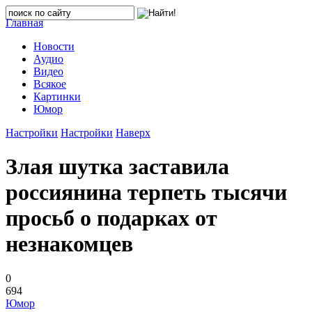
Главная
Новости
Аудио
Видео
Всякое
Картинки
Юмор
Настройки
Настройки
Наверх
Злая шутка заставила
россиянина терпеть тысячи
просьб о подарках от
незнакомцев
0
694
Юмор