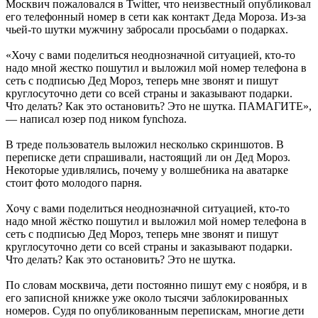
Москвич пожаловался в Twitter, что неизвестный опубликовал
его телефонный номер в сети как контакт Деда Мороза. Из-за
чьей-то шутки мужчину забросали просьбами о подарках.
«Хочу с вами поделиться неоднозначной ситуацией, кто-то
надо мной жестко пошутил и выложил мой номер телефона в
сеть с подписью Дед Мороз, теперь мне звонят и пишут
круглосуточно дети со всей страны и заказывают подарки.
Что делать? Как это остановить? Это не шутка. ПАМАГИТЕ»,
— написал юзер под ником fynchoza.
В треде пользователь выложил несколько скриншотов. В
переписке дети спрашивали, настоящий ли он Дед Мороз.
Некоторые удивлялись, почему у волшебника на аватарке
стоит фото молодого парня.
Хочу с вами поделиться неоднозначной ситуацией, кто-то
надо мной жёстко пошутил и выложил мой номер телефона в
сеть с подписью Дед Мороз, теперь мне звонят и пишут
круглосуточно дети со всей страны и заказывают подарки.
Что делать? Как это остановить? Это не шутка.
По словам москвича, дети постоянно пишут ему с ноября, и в
его записной книжке уже около тысячи заблокированных
номеров. Судя по опубликованным перепискам, многие дети