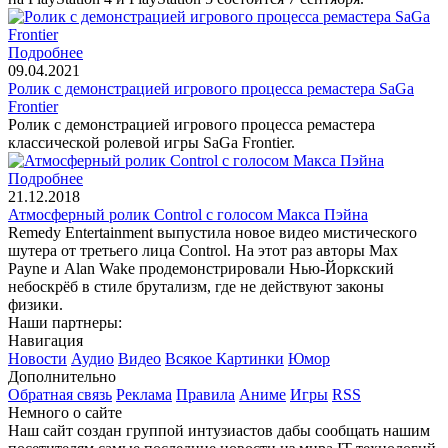
Подробнее
09.04.2021
Ролик с демонстрацией игрового процесса ремастера SaGa
Frontier
Ролик с демонстрацией игрового процесса ремастера
классической ролевой игры SaGa Frontier.
Подробнее
21.12.2018
Атмосферный ролик Control с голосом Макса Пэйна
Remedy Entertainment выпустила новое видео мистического
шутера от третьего лица Control. На этот раз авторы Max
Payne и Alan Wake продемонстрировали Нью-Йоркский
небоскрёб в стиле брутализм, где не действуют законы
физики.
Наши партнеры:
Навигация
Новости
Аудио
Видео
Всякое
Картинки
Юмор
Дополнительно
Обратная связь
Реклама
Правила
Аниме
Игры
RSS
Немного о сайте
Наш сайт создан группой интузиастов дабы сообщать нашим