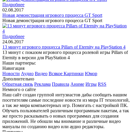
Подробнее
02.08.2017
Новая демонстрация игрового процесса GT Sport
Новая демонстрация игрового процесса GT Sport
Подробнее
24.06.2017
13 минут игрового процесса Pillars of Eternity на PlayStation 4
13 минут с показом игрового процесса ролевой игры Pillars of
Eternity в версии для PlayStation 4
Наши партнеры:
Навигация
Новости
Аудио
Видео
Всякое
Картинки
Юмор
Дополнительно
Обратная связь
Реклама
Правила
Аниме
Игры
RSS
Немного о сайте
Наш сайт создан группой интузиастов дабы сообщать нашим
посетителям самые последние новости из мира IT технологий,
а так же мира компьютерных игр. Помогать с настройкой ПК.
Обучать пользователей различным програмным пакетам, а так
же просто расказывать о новых программах для создания
приложений. Не обошли мы внимание и различные видео
мануалы по созданию видео или аудио редакторы.
Партнеры