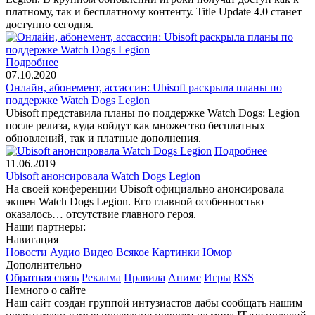
платному, так и бесплатному контенту. Title Update 4.0 станет
доступно сегодня.
Подробнее
07.10.2020
Онлайн, абонемент, ассассин: Ubisoft раскрыла планы по
поддержке Watch Dogs Legion
Ubisoft представила планы по поддержке Watch Dogs: Legion
после релиза, куда войдут как множество бесплатных
обновлений, так и платные дополнения.
Подробнее
11.06.2019
Ubisoft анонсировала Watch Dogs Legion
На своей конференции Ubisoft официально анонсировала
экшен Watch Dogs Legion. Его главной особенностью
оказалось… отсутствие главного героя.
Наши партнеры:
Навигация
Новости
Аудио
Видео
Всякое
Картинки
Юмор
Дополнительно
Обратная связь
Реклама
Правила
Аниме
Игры
RSS
Немного о сайте
Наш сайт создан группой интузиастов дабы сообщать нашим