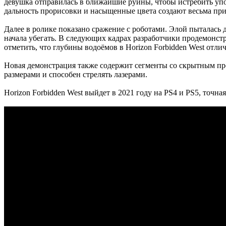
девушка отправилась в ближайшие руины, чтобы истребить упо
дальность прорисовки и насыщенные цвета создают весьма п
Далее в ролике показано сражение с роботами. Элой пыталась д
начала убегать. В следующих кадрах разработчики продемонстр
отметить, что глубины водоёмов в Horizon Forbidden West отл
Новая демонстрация также содержит сегменты со скрытным п
размерами и способен стрелять лазерами.
Horizon Forbidden West выйдет в 2021 году на PS4 и PS5, точная