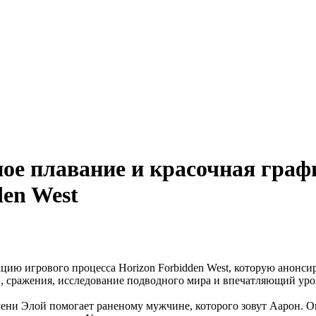
дное плавание и красочная гра
den West
ентацию игрового процесса Horizon Forbidden West, которую анонс
, сражения, исследование подводного мира и впечатляющий уро
имени Элой помогает раненому мужчине, которого зовут Аарон. О