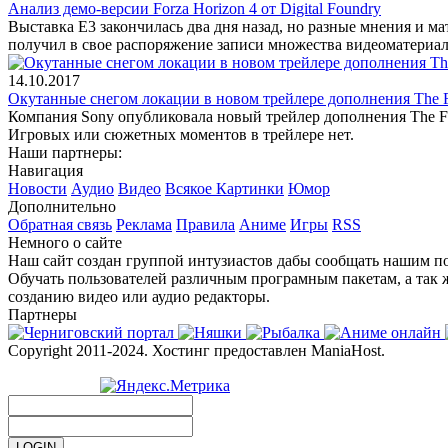
Анализ демо-версии Forza Horizon 4 от Digital Foundry
Выставка Е3 закончилась два дня назад, но разные мнения и ма
получил в свое распоряжение записи множества видеоматериал
14.10.2017
Окутанные снегом локации в новом трейлере дополнения The F
Компания Sony опубликовала новый трейлер дополнения The Fr
Игровых или сюжетных моментов в трейлере нет.
Наши партнеры:
Навигация
Новости
Аудио
Видео
Всякое
Картинки
Юмор
Дополнительно
Обратная связь
Реклама
Правила
Аниме
Игры
RSS
Немного о сайте
Наш сайт создан группой интузиастов дабы сообщать нашим по
Обучать пользователей различным програмным пакетам, а так 
созданию видео или аудио редакторы.
Партнеры
Copyright 2011-2024. Хостинг предоставлен ManiaHost.