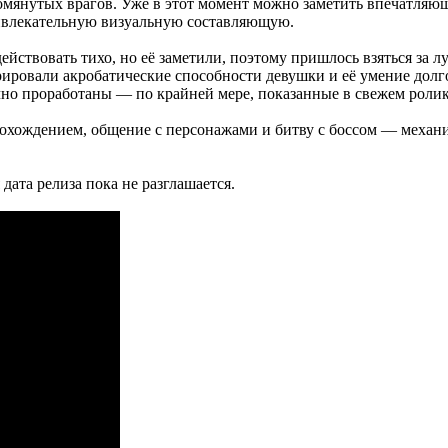
мянутых врагов. Уже в этот момент можно заметить впечатляющу
ривлекательную визуальную составляющую.
ействовать тихо, но её заметили, поэтому пришлось взяться за л
ировали акробатические способности девушки и её умение долго
ично проработаны — по крайней мере, показанные в свежем ролик
рохождением, общение с персонажами и битву с боссом — меха
 дата релиза пока не разглашается.