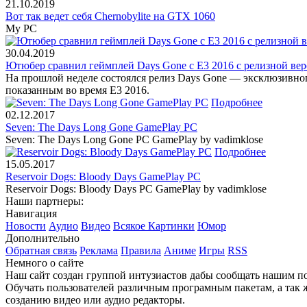
21.10.2019
Вот так ведет себя Chernobylite на GTX 1060
My PC
30.04.2019
Ютюбер сравнил геймплей Days Gone с E3 2016 c релизной ве
На прошлой неделе состоялся релиз Days Gone — эксклюзивног
показанным во время E3 2016.
Подробнее
02.12.2017
Seven: The Days Long Gone GamePlay PC
Seven: The Days Long Gone PC GamePlay by vadimklose
Подробнее
15.05.2017
Reservoir Dogs: Bloody Days GamePlay PC
Reservoir Dogs: Bloody Days PC GamePlay by vadimklose
Наши партнеры:
Навигация
Новости
Аудио
Видео
Всякое
Картинки
Юмор
Дополнительно
Обратная связь
Реклама
Правила
Аниме
Игры
RSS
Немного о сайте
Наш сайт создан группой интузиастов дабы сообщать нашим по
Обучать пользователей различным програмным пакетам, а так 
созданию видео или аудио редакторы.