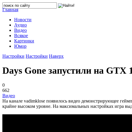
Главная
Новости
Аудио
Видео
Всякое
Картинки
Юмор
Настройки
Настройки
Наверх
Days Gone запустили на GTX 1
0
662
Видео
На канале vadimklose появилось видео демонстрирующее геймп
крайне высоком уровне. На максимальных настройках игра выд