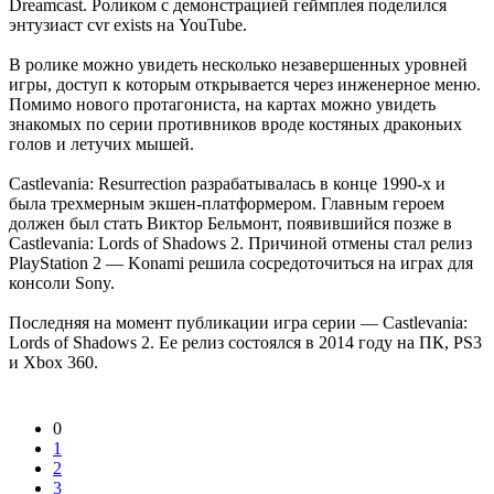
Dreamcast. Роликом с демонстрацией геймплея поделился
энтузиаст cvr exists на YouTube.
В ролике можно увидеть несколько незавершенных уровней
игры, доступ к которым открывается через инженерное меню.
Помимо нового протагониста, на картах можно увидеть
знакомых по серии противников вроде костяных драконьих
голов и летучих мышей.
Castlevania: Resurrection разрабатывалась в конце 1990-х и
была трехмерным экшен-платформером. Главным героем
должен был стать Виктор Бельмонт, появившийся позже в
Castlevania: Lords of Shadows 2. Причиной отмены стал релиз
PlayStation 2 — Konami решила сосредоточиться на играх для
консоли Sony.
Последняя на момент публикации игра серии — Castlevania:
Lords of Shadows 2. Ее релиз состоялся в 2014 году на ПК, PS3
и Xbox 360.
0
1
2
3