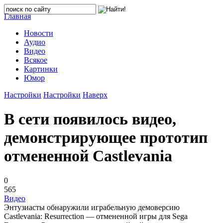
Главная
Новости
Аудио
Видео
Всякое
Картинки
Юмор
Настройки
Настройки
Наверх
В сети появилось видео,
демонстрирующее прототип
отмененной Castlevania
0
565
Видео
Энтузиасты обнаружили играбельную демоверсию
Castlevania: Resurrection — отмененной игры для Sega