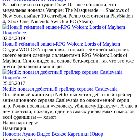
Разработчики из студии Draw Distance объявили, что
визуальная новелла Vampire: The Masquerade — Shadows of
New York выйдет 10 сентября. Релиз состоится на PlayStation
4, Xbox One, Nintendo Switch и PC (Steam).
Подробнее
02.04.2019
Новый геймплей экшен-RPG Wolcen: Lords of Mayhem
Студия WOLCEN представила новый геймплейный ролик
своего экшен-слэшера с элементами RPG Wolcen: Lords of
Mayhem. Снято видео на основе бета-версии, так что это уже
почти финальный вид игры
Подробнее
25.05.2017
Netflix показал дебютный трейлер сериала Castlevania
Онлайновый кинотеатр Netflix выпустил дебютный трейлер
анимационного сериала Castlevania по одноименной серии
игр. Ролик посвятили «человеку, убившему Дракулу». А еще в
нем показали, пожалуй, один из самых узнаваемых символов
всей франшизы — хлыст
Наши партнеры:
Навигация
Новости
Аудио
Видео
Всякое
Картинки
Юмор
Дополнительно