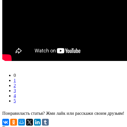
0
1
2
3
4
5
Понравиласть статья? Жми лайк или расскажи своим друзьям!