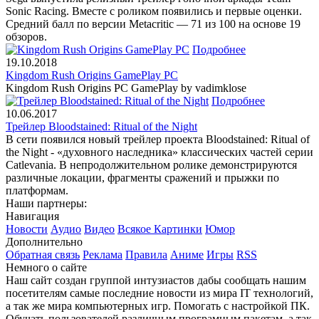
Sonic Racing. Вместе с роликом появились и первые оценки.
Средний балл по версии Metacritic — 71 из 100 на основе 19
обзоров.
Подробнее
19.10.2018
Kingdom Rush Origins GamePlay PC
Kingdom Rush Origins PC GamePlay by vadimklose
Подробнее
10.06.2017
Трейлер Bloodstained: Ritual of the Night
В сети появился новый трейлер проекта Bloodstained: Ritual of
the Night - «духовного наследника» классических частей серии
Catlevania. В непродолжительном ролике демонстрируются
различные локации, фрагменты сражений и прыжки по
платформам.
Наши партнеры:
Навигация
Новости
Аудио
Видео
Всякое
Картинки
Юмор
Дополнительно
Обратная связь
Реклама
Правила
Аниме
Игры
RSS
Немного о сайте
Наш сайт создан группой интузиастов дабы сообщать нашим
посетителям самые последние новости из мира IT технологий,
а так же мира компьютерных игр. Помогать с настройкой ПК.
Обучать пользователей различным програмным пакетам, а так