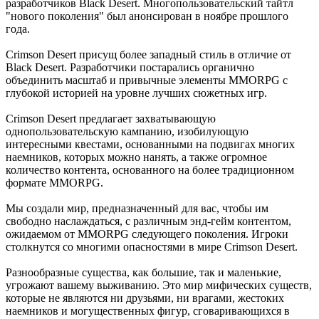
разработчиков Black Desert. Многопользовательский тайтл
"нового поколения" был анонсирован в ноябре прошлого
года.
Crimson Desert присущ более западный стиль в отличие от
Black Desert. Разработчики постарались органично
объединить масштаб и привычные элементы MMORPG с
глубокой историей на уровне лучших сюжетных игр.
Crimson Desert предлагает захватывающую
однопользовательскую кампанию, изобилующую
интересными квестами, основанными на подвигах многих
наемников, которых можно нанять, а также огромное
количество контента, основанного на более традиционном
формате MMORPG.
Мы создали мир, предназначенный для вас, чтобы им
свободно наслаждаться, с различным энд-гейм контентом,
ожидаемом от MMORPG следующего поколения. Игроки
столкнутся со многими опасностями в мире Crimson Desert.
Разнообразные существа, как большие, так и маленькие,
угрожают вашему выживанию. Это мир мифических существ,
которые не являются ни друзьями, ни врагами, жестоких
наемников и могущественных фигур, сговаривающихся в