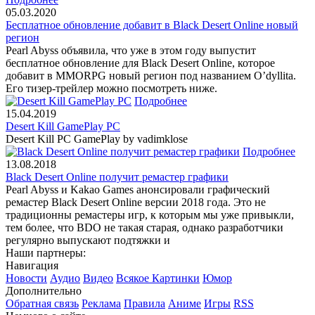
05.03.2020
Бесплатное обновление добавит в Black Desert Online новый
регион
Pearl Abyss объявила, что уже в этом году выпустит
бесплатное обновление для Black Desert Online, которое
добавит в MMORPG новый регион под названием O’dyllita.
Его тизер-трейлер можно посмотреть ниже.
Подробнее
15.04.2019
Desert Kill GamePlay PC
Desert Kill PC GamePlay by vadimklose
Подробнее
13.08.2018
Black Desert Online получит ремастер графики
Pearl Abyss и Kakao Games анонсировали графический
ремастер Black Desert Online версии 2018 года. Это не
традиционны ремастеры игр, к которым мы уже привыкли,
тем более, что BDO не такая старая, однако разработчики
регулярно выпускают подтяжки и
Наши партнеры:
Навигация
Новости
Аудио
Видео
Всякое
Картинки
Юмор
Дополнительно
Обратная связь
Реклама
Правила
Аниме
Игры
RSS