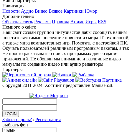
Наши партнеры:
Навигация
Новости
Аудио
Видео
Всякое
Картинки
Юмор
Дополнительно
Обратная связь
Реклама
Правила
Аниме
Игры
RSS
Немного о сайте
Наш сайт создан группой интузиастов дабы сообщать нашим
посетителям самые последние новости из мира IT технологий,
а так же мира компьютерных игр. Помогать с настройкой ПК.
Обучать пользователей различным програмным пакетам, а так
же просто расказывать о новых программах для создания
приложений. Не обошли мы внимание и различные видео
мануалы по созданию видео или аудио редакторы.
Партнеры
Copyright 2011-2024. Хостинг предоставлен ManiaHost.
Забыл пароль?
/
Регистрация
выбрать фон