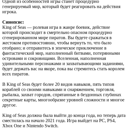
Одной из особенностей игры станет процедурно
генерируемый мир, который будет реагировать на действия
игрока.
Синопсис:
King of Seas — ролевая игра в жанре боевик, действие
которой происходит в смертельно опасном процедурно
сгенерированном мире пиратов. Вы будете сражаться в
жестоком противостоянии, чтобы вернуть то, что было
отобрано; и отправитесь в эпическое приключение в
фантастический мир, наполненный битвами, потерянными
островами и сокровищами. Вселенная, наполненная
удивительными персонажами и захватывающими заданиями,
будет держать вас на якоре, пока вы стремитесь стать королем
всех пиратов.
В King of Seas будет более 20 видов навыков, пять типов
кораблей со своими навыками и снаряжением, торговля,
рыбалка, захват городов, спрятанные в бездонных глубинах
секретные карты, многообразие уровней сложности и многое
другое.
King of Seas должна была выйти до конца года, но теперь дата
сместилась на начало 2021 года. Игра выйдет на PC, PS4,
Xbox One и Nintendo Switch.