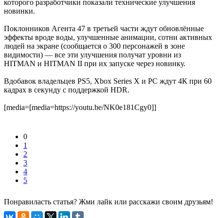
которого разработчики показали технические улучшения
новинки.
Поклонников Агента 47 в третьей части ждут обновлённые
эффекты вроде воды, улучшенные анимации, сотни активных
людей на экране (сообщается о 300 персонажей в зоне
видимости) — все эти улучшения получат уровни из
HITMAN и HITMAN II при их запуске через новинку.
Вдобавок владельцев PS5, Xbox Series X и PC ждут 4К при 60
кадрах в секунду с поддержкой HDR.
[media=[media=https://youtu.be/NK0e181Cgy0]]
0
1
2
3
4
5
Понравиласть статья? Жми лайк или расскажи своим друзьям!