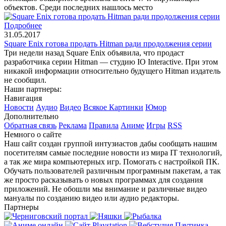
объектов. Среди последних нашлось место
Подробнее
31.05.2017
Square Enix готова продать Hitman ради продолжения серии
Три недели назад Square Enix объявила, что продаст
разработчика серии Hitman — студию IO Interactive. При этом
никакой информации относительно будущего Hitman издатель
не сообщил.
Наши партнеры:
Навигация
Новости
Аудио
Видео
Всякое
Картинки
Юмор
Дополнительно
Обратная связь
Реклама
Правила
Аниме
Игры
RSS
Немного о сайте
Наш сайт создан группой интузиастов дабы сообщать нашим
посетителям самые последние новости из мира IT технологий,
а так же мира компьютерных игр. Помогать с настройкой ПК.
Обучать пользователей различным програмным пакетам, а так
же просто расказывать о новых программах для создания
приложений. Не обошли мы внимание и различные видео
мануалы по созданию видео или аудио редакторы.
Партнеры