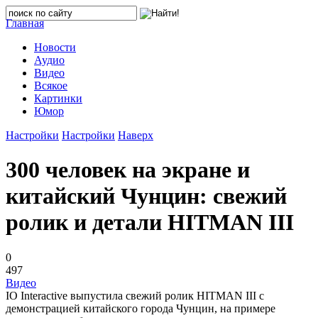
Главная
Новости
Аудио
Видео
Всякое
Картинки
Юмор
Настройки
Настройки
Наверх
300 человек на экране и
китайский Чунцин: свежий
ролик и детали HITMAN III
0
497
Видео
IO Interactive выпустила свежий ролик HITMAN III с
демонстрацией китайского города Чунцин, на примере