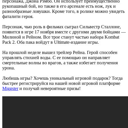
персонажа, Джона Рэмбо. Он использует преимущественно
рукопашный бой, но также в его арсенале есть нож, лук и
разнообразные ловушки. Кроме того, в ролике можно увидеть
фаталити героя.
Персонаж, чью роль в фильмах сыграл Сильвестр Сталлоне,
появится в игре 17 ноября вместе с другими двумя бойцами —
Милиной и Рейном. Все трое станут частью набора Kombat
Pack 2. Оба пака войдут в Ultimate-издание игры.
На прошлой неделе вышел трейлер Рейна. Герой способен
управлять стихией воды. С ее помощью он направляет
смертельные волны во врагов, а также избегает получения
урона.
Любишь игры? Хочешь уникальный игровой подарок? Тогда
быстрее регистрируйся на нашей новой игровой платформе
Miggster
и получай невероятные призы!