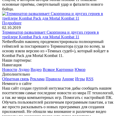
основные приёмы, смертельный удар и фаталити нового
бойца.
Подробнее
02.10.2019
Терминатор разваливает Скорпиона и других героев в
трейлере Kombat Pack для Mortal Kombat 11
NetherRealm наконец продемонстрировала полноценный
геймплей за постаревшего Терминатора (судя по всему, за
основу взяли версию из «Темных судеб»), который войдет в
Kombat Pack для Mortal Kombat 11.
Наши партнеры:
Навигация
Новости
Аудио
Видео
Всякое
Картинки
Юмор
Дополнительно
Обратная связь
Реклама
Правила
Аниме
Игры
RSS
Немного о сайте
Наш сайт создан группой интузиастов дабы сообщать нашим
посетителям самые последние новости из мира IT технологий,
а так же мира компьютерных игр. Помогать с настройкой ПК.
Обучать пользователей различным програмным пакетам, а так
же просто расказывать о новых программах для создания
приложений. Не обошли мы внимание и различные видео