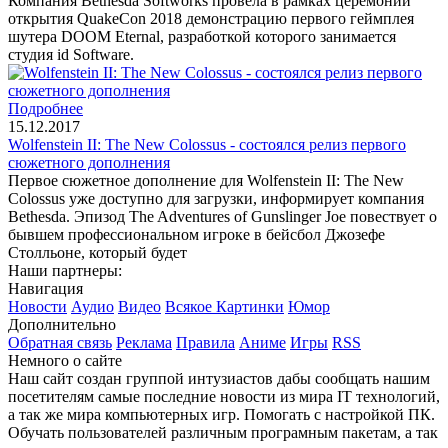
Компания Bethesda Softworks провела в рамках церемонии
открытия QuakeCon 2018 демонстрацию первого геймплея
шутера DOOM Eternal, разработкой которого занимается
студия id Software.
Подробнее
15.12.2017
Wolfenstein II: The New Colossus - состоялся релиз первого
сюжетного дополнения
Первое сюжетное дополнение для Wolfenstein II: The New
Colossus уже доступно для загрузки, информирует компания
Bethesda. Эпизод The Adventures of Gunslinger Joe повествует о
бывшем профессиональном игроке в бейсбол Джозефе
Столльоне, который будет
Наши партнеры:
Навигация
Новости
Аудио
Видео
Всякое
Картинки
Юмор
Дополнительно
Обратная связь
Реклама
Правила
Аниме
Игры
RSS
Немного о сайте
Наш сайт создан группой интузиастов дабы сообщать нашим
посетителям самые последние новости из мира IT технологий,
а так же мира компьютерных игр. Помогать с настройкой ПК.
Обучать пользователей различным програмным пакетам, а так