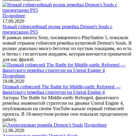
Подробнее
17.09.2020
Новый геймплейный ролик ремейка Demon's Souls с
презентации PS5
В рамках ивента Sony, посвященного PlayStation 5, показали
новый отрывок геймплея ремейка культовой Demon's Souls. В
ролике довольно много беготни по пустым локациям, но есть
и битва с гигантским жирдяем, которая кончается привычной
для нас фразой.
Подробнее
19.08.2020
Первый геймплей The Battle for Middle-earth: Reforged —
фанатского ремейка стратегии на Unreal Engine 4
Авторы The Battle for Middle-earth: Reforged, фанатского
ремейка знаменитой стратегии на движке Unreal Engine 4,
опубликовали на своём YouTube-канале первый геймплей
проекта. В 18-минутном ролике они показали проделанную
работу.
Подробнее
12.06.2020
Анонсирован римейк Demon’s Souls