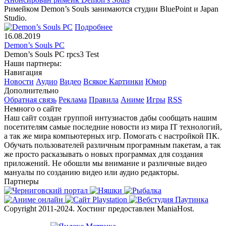
Римейком Demon’s Souls занимаются студии BluePoint и Japan
Studio.
Подробнее
16.08.2019
Demon’s Souls PC
Demon’s Souls PC rpcs3 Test
Наши партнеры:
Навигация
Новости
Аудио
Видео
Всякое
Картинки
Юмор
Дополнительно
Обратная связь
Реклама
Правила
Аниме
Игры
RSS
Немного о сайте
Наш сайт создан группой интузиастов дабы сообщать нашим
посетителям самые последние новости из мира IT технологий,
а так же мира компьютерных игр. Помогать с настройкой ПК.
Обучать пользователей различным програмным пакетам, а так
же просто расказывать о новых программах для создания
приложений. Не обошли мы внимание и различные видео
мануалы по созданию видео или аудио редакторы.
Партнеры
Copyright 2011-2024. Хостинг предоставлен ManiaHost.