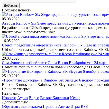
Похожие новости:
05.08.2020
Авторы Rainbow Six Siege представили футуристическое време
Разработчики из Ubisoft представили футуристическое временно
ивента можно посмотреть ниже.
16.05.2020
Ubisoft представила оперативников Rainbow Six Siege из опера
Ubisoft показала короткий ролик свежего сезона Rainbow Six 
20.03.2020
Сэм Фишер «разберётся» с Ghost Recon Breakpoint уже 24 марта
Ubisoft внезапно анонсировала новый кроссовер для Ghost Reco
25.10.2019
«Проклятие Доктора»: в Rainbow Six Siege до 6 ноября проход
В честь Хэллоуина в Rainbow Six Siege началось временное соб
Наши партнеры:
Навигация
Новости
Аудио
Видео
Всякое
Картинки
Юмор
Дополнительно
Обратная связь
Реклама
Правила
Аниме
Игры
RSS