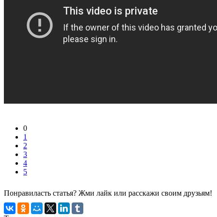
0
1
2
3
4
5
Понравиласть статья? Жми лайк или расскажи своим друзьям!