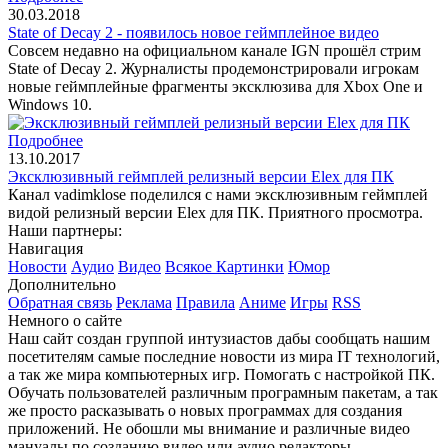
30.03.2018
State of Decay 2 - появилось новое геймплейное видео
Совсем недавно на официальном канале IGN прошёл стрим
State of Decay 2. Журналисты продемонстрировали игрокам
новые геймплейные фрагменты эксклюзива для Xbox One и
Windows 10.
Подробнее
13.10.2017
Эксклюзивный геймплей релизный версии Elex для ПК
Канал vadimklose поделился с нами эксклюзивным геймплей
видой релизный версии Elex для ПК. Приятного просмотра.
Наши партнеры:
Навигация
Новости
Аудио
Видео
Всякое
Картинки
Юмор
Дополнительно
Обратная связь
Реклама
Правила
Аниме
Игры
RSS
Немного о сайте
Наш сайт создан группой интузиастов дабы сообщать нашим
посетителям самые последние новости из мира IT технологий,
а так же мира компьютерных игр. Помогать с настройкой ПК.
Обучать пользователей различным програмным пакетам, а так
же просто расказывать о новых программах для создания
приложений. Не обошли мы внимание и различные видео
мануалы по созданию видео или аудио редакторы.