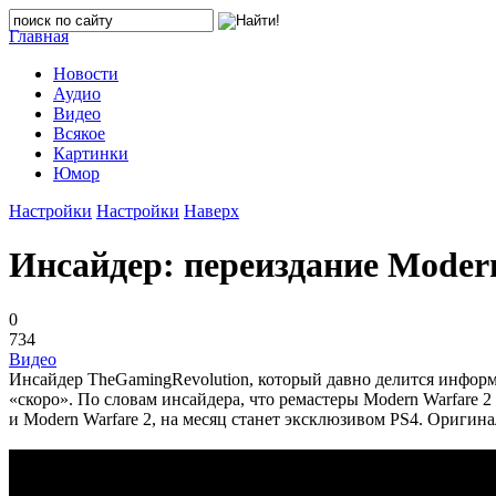
Главная
Новости
Аудио
Видео
Всякое
Картинки
Юмор
Настройки
Настройки
Наверх
Инсайдер: переиздание Modern
0
734
Видео
Инсайдер TheGamingRevolution, который давно делится информац
«скоро». По словам инсайдера, что ремастеры Modern Warfare 2
и Modern Warfare 2, на месяц станет эксклюзивом PS4. Оригинал