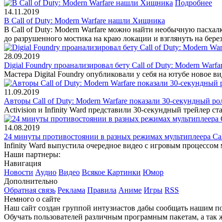
Подробнее
14.11.2019
В Call of Duty: Modern Warfare нашли Хищника
В Call of Duty: Modern Warfare можно найти необычную пасхал
до разрушенного мостика на краю локации и взглянуть на берез
28.09.2019
Digial Foundry проанализировал бету Call of Duty: Modern War
Мастера Digital Foundry опубликовали у себя на ютубе новое в
11.09.2019
Авторы Call of Duty: Modern Warfare показали 30-секундный р
Activision и Infinity Ward представили 30-секундный трейлер с
14.08.2019
24 минуты противостоянии в разных режимах мультиплеера Call
Infinity Ward выпустила очередное видео с игровым процессом 
Наши партнеры:
Навигация
Новости
Аудио
Видео
Всякое
Картинки
Юмор
Дополнительно
Обратная связь
Реклама
Правила
Аниме
Игры
RSS
Немного о сайте
Наш сайт создан группой интузиастов дабы сообщать нашим по
Обучать пользователей различным програмным пакетам, а так 