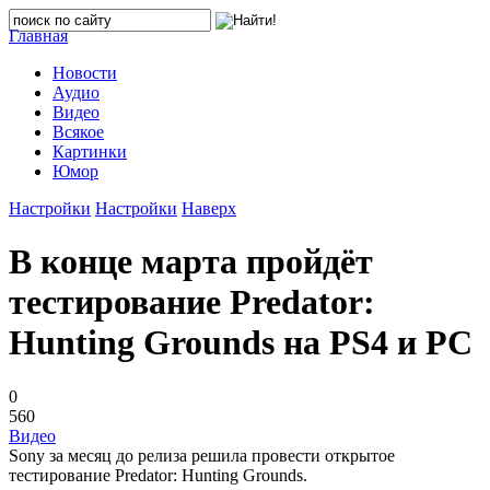
Главная
Новости
Аудио
Видео
Всякое
Картинки
Юмор
Настройки
Настройки
Наверх
В конце марта пройдёт
тестирование Predator:
Hunting Grounds на PS4 и PC
0
560
Видео
Sony за месяц до релиза решила провести открытое
тестирование Predator: Hunting Grounds.