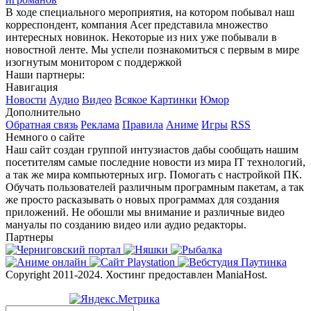
В ходе специального мероприятия, на котором побывал наш
корреспондент, компания Acer представила множество
интересных новинок. Некоторые из них уже побывали в
новостной ленте. Мы успели познакомиться с первым в мире
изогнутым монитором с поддержкой
Наши партнеры:
Навигация
Новости
Аудио
Видео
Всякое
Картинки
Юмор
Дополнительно
Обратная связь
Реклама
Правила
Аниме
Игры
RSS
Немного о сайте
Наш сайт создан группой интузиастов дабы сообщать нашим
посетителям самые последние новости из мира IT технологий,
а так же мира компьютерных игр. Помогать с настройкой ПК.
Обучать пользователей различным програмным пакетам, а так
же просто расказывать о новых программах для создания
приложений. Не обошли мы внимание и различные видео
мануалы по созданию видео или аудио редакторы.
Партнеры
Copyright 2011-2024. Хостинг предоставлен ManiaHost.