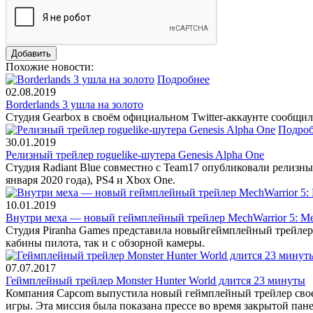
Похожие новости:
Подробнее
02.08.2019
Borderlands 3 ушла на золото
Студия Gearbox в своём официальном Twitter-аккаунте сообщила
Подроб
30.01.2019
Релизный трейлер roguelike-шутера Genesis Alpha One
Студия Radiant Blue совместно с Team17 опубликовали релизный
января 2020 года), PS4 и Xbox One.
10.01.2019
Внутри меха — новый геймплейный трейлер MechWarrior 5: Mer
Студия Piranha Games представила новыйгеймплейный трейлер 
кабины пилота, так и с обзорной камеры.
07.07.2017
Геймплейный трейлер Monster Hunter World длится 23 минуты
Компания Capcom выпустила новый геймплейный трейлер своего
игры. Эта миссия была показана прессе во время закрытой пане