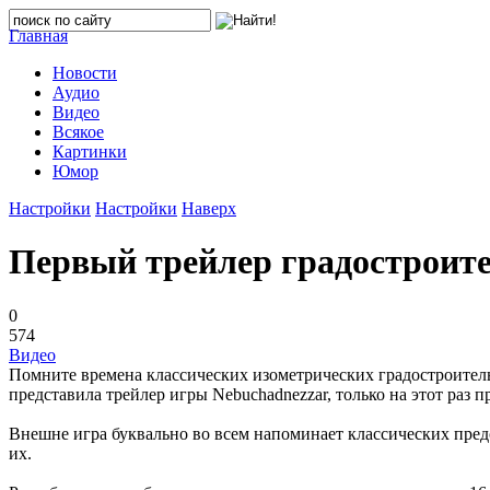
Главная
Новости
Аудио
Видео
Всякое
Картинки
Юмор
Настройки
Настройки
Наверх
Первый трейлер градостроите
0
574
Видео
Помните времена классических изометрических градостроительн
представила трейлер игры Nebuchadnezzar, только на этот ра
Внешне игра буквально во всем напоминает классических пред
их.