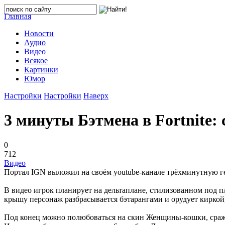
Главная
Новости
Аудио
Видео
Всякое
Картинки
Юмор
Настройки
Настройки
Наверх
3 минуты Бэтмена в Fortnite:
0
712
Видео
Портал IGN выложил на своём youtube-канале трёхминутную гей
В видео игрок планирует на дельтаплане, стилизованном под п
крышу персонаж разбрасывается бэтарангами и орудует киркой
Под конец можно полюбоваться на скин Женщины-кошки, сраже