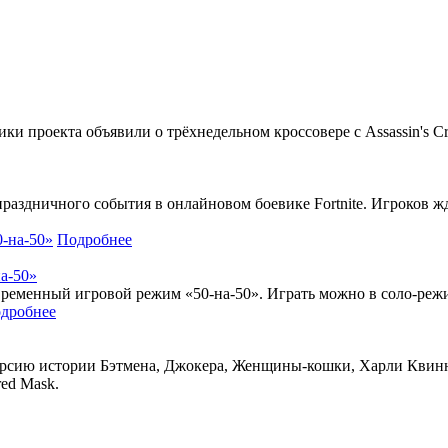
ки проекта объявили о трёхнедельном кроссовере с Assassin's Cr
праздничного события в онлайновом боевике Fortnite. Игроков ж
Подробнее
на-50»
ен временный игровой режим «50-на-50». Играть можно в соло-реж
дробнее
версию истории Бэтмена, Джокера, Женщины-кошки, Харли Квинн 
red Mask.