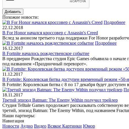
Похожие новости:
Подробнее
22.12.2018
В For Honor начался кроссовер с Assassin's Creed
Вслед за анонсом третьего года поддержки For Honor разработчи
Подробнее
16.12.2017
В Fortnite началось рождественское событие
В преддверии Рождества студия Epic Games объявила о начале 
под названием «Праздничный переворот».
11.12.2017
В Fortnite: Королевская битва доступен временный режим «50-
В Fortnite: Королевская битва с 8 по 17 декабря будет доступ
По
18.11.2017
Третий эпизод Batman: The Enemy Within получил трейлер
Студия Telltale Games продолжает рассказывать собственную 
третий, эпизод Batman: The Enemy Within, под названием Fractu
Наши партнеры:
Навигация
Новости
Аудио
Видео
Всякое
Картинки
Юмор