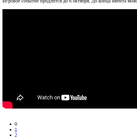
Игровое событие продлится до 6 октября. До конца ивента мо
0
1
2