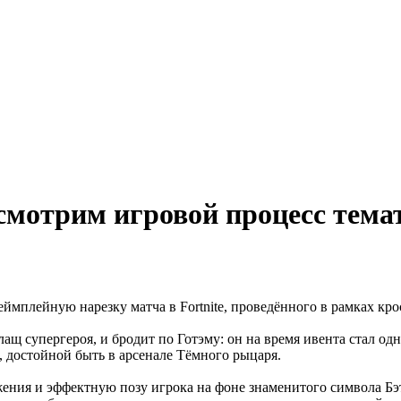
 смотрим игровой процесс тема
мплейную нарезку матча в Fortnite, проведённого в рамках кро
лащ супергероя, и бродит по Готэму: он на время ивента стал о
, достойной быть в арсенале Тёмного рыцаря.
ния и эффектную позу игрока на фоне знаменитого символа Бэт