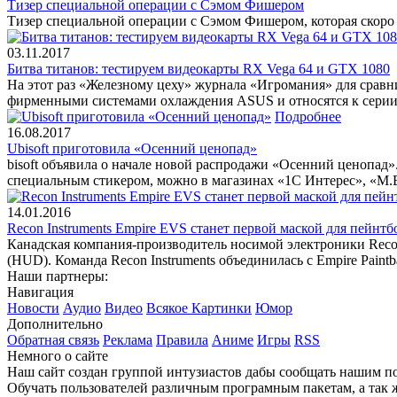
Тизер специальной операции с Сэмом Фишером
Тизер специальной операции с Сэмом Фишером, которая скоро п
03.11.2017
Битва титанов: тестируем видеокарты RX Vega 64 и GTX 1080
На этот раз «Железному цеху» журнала «Игромания» для срав
фирменными системами охлаждения ASUS и относятся к сери
Подробнее
16.08.2017
Ubisoft приготовила «Осенний ценопад»
bisoft объявила о начале новой распродажи «Осенний ценопад
специальным стикером, можно в магазинах «1С Интерес», «М.
14.01.2016
Recon Instruments Empire EVS станет первой маской для пейнт
Канадская компания-производитель носимой электроники Recon
(HUD). Команда Recon Instruments объединилась с Empire Paintba
Наши партнеры:
Навигация
Новости
Аудио
Видео
Всякое
Картинки
Юмор
Дополнительно
Обратная связь
Реклама
Правила
Аниме
Игры
RSS
Немного о сайте
Наш сайт создан группой интузиастов дабы сообщать нашим по
Обучать пользователей различным програмным пакетам, а так 