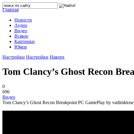
Главная
Новости
Аудио
Видео
Всякое
Картинки
Юмор
Настройки
Настройки
Наверх
Tom Clancy’s Ghost Recon Bre
0
696
Видео
Tom Clancy’s Ghost Recon Breakpoint PC GamePlay by vadimklose