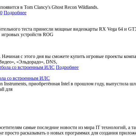
оявится в Tom Clancy's Ghost Recon Wildlands.
Подробнее
нительного теста принесли мощные видеокарты RX Vega 64 и GT
и игровых устройств ROG
». Начиная с этого дня вы сможете купить игровые проекты ком
Видео», «Эльдорадо», DNS,
Подробнее
бола со встроенным ИЛС
 Instruments, приобретённая Intel в прошлом году, выпустила
ll для
сетителям самые последние новости из мира IT технологий, а т
же просто расказывать о новых программах для создания прило